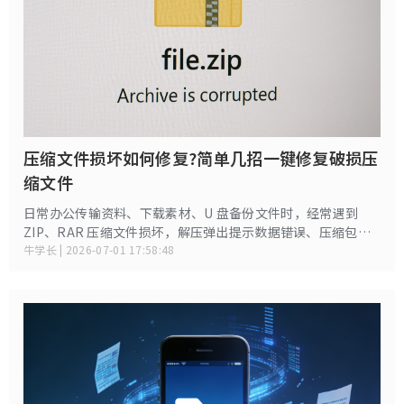
压缩文件损坏如何修复?简单几招一键修复破损压
缩文件
日常办公传输资料、下载素材、U 盘备份文件时，经常遇到
ZIP、RAR 压缩文件损坏，解压弹出提示数据错误、压缩包已
损坏、无法读取、解压失败。很多人只能重新下载，若原文件
牛学长 | 2026-07-01 17:58:48
链接失效、是独家工作资料，文件内文档、图片、安装包会直
接丢失，白白浪费大量时间。