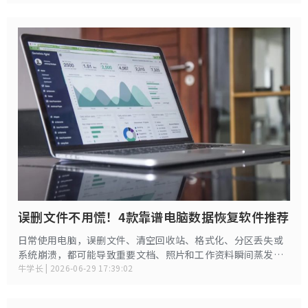
或重新下载，浪费大量时间与精力。
误删文件不用慌！4款靠谱电脑数据恢复软件推荐
日常使用电脑，误删文件、清空回收站、格式化、分区丢失或
系统崩溃，都可能导致重要文档、照片和工作资料瞬间蒸发，
令人措手不及。与其花高价求助线下维修，不如选择专业数据
牛学长 | 2026-06-29 17:39:02
恢复软件自助处理——性价比更高、操作简单，还能更好地保护
隐私。