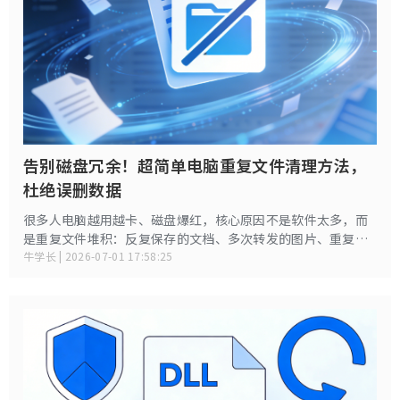
告别磁盘冗余！超简单电脑重复文件清理方法，
杜绝误删数据
很多人电脑越用越卡、磁盘爆红，核心原因不是软件太多，而
是重复文件堆积：反复保存的文档、多次转发的图片、重复下
载的安装包、备份残留的视频，大量一模一样的文件默默占用
牛学长 | 2026-07-01 17:58:25
几十GB空间。新手最怕手动清理，担心误删系统文件、弄丢重
要资料。