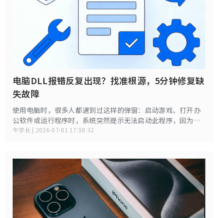
电脑DLL报错反复出现？找准根源，5分钟修复缺
失故障
使用电脑时，很多人都遇到过这样的弹窗：启动游戏、打开办
公软件或运行程序时，系统突然提示无法启动此程序，因为计
算机中丢失XXX.dll找不到指定的DLL文件，导致程序直接打不
牛学长 | 2026-07-01 17:58:32
开、闪退甚至电脑部分功能失效。