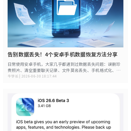
告别数据丢失！4个安卓手机数据恢复方法分享
日常使用安卓手机，大家几乎都遇到过数据丢失问题：误删珍
贵照片、清空重要聊天记录、文件莫名丢失、手机格式化、系
统更新后数据不见、卡顿死机导致资料损坏……很多人第一时
牛学长 | 2026-06-30 18:17:44
间慌乱乱点、随意下载软件，最终导致数据彻底覆盖，再也无
法找回。