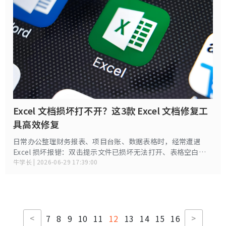
Excel 文档损坏打不开？这3款 Excel 文档修复工
具高效修复
日常办公整理财务报表、项目台账、数据表格时，经常遭遇
Excel 损坏报错：双击提示文件已损坏无法打开、表格空白、
乱码、公式丢失、工作表消失。很多人直接放弃，重新录入海
牛学长 | 2026-06-29 17:39:00
量数据，耗费大量时间精力。
<
>
7
8
9
10
11
12
13
14
15
16