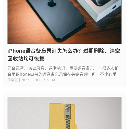
iPhone语音备忘录消失怎么办？过期删除、清空
回收站均可恢复
开会录音、访谈录音、课堂笔记、重要语音备忘……很多人都
会用iPhone自带的语音备忘录保存关键音频。但一不小心手滑
删除、清理存储空间误删、更新系统后录音消失，瞬间让人手
牛学长 | 2026-07-01 17:58:41
足无措。