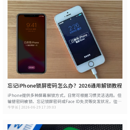
忘记iPhone锁屏密码怎么办？2026通用解锁教程
iPhone提供多种屏幕解锁方式，日常可根据习惯灵活选用。但
输错密码被锁、忘记锁屏密码或Face ID失灵等突发状况，往往
让手机瞬间变砖。相比安卓，iPhone的解锁机制更为严格，操
牛学长 | 2026-06-29 17:39:03
作不当可能导致设备永久停用或数据丢失。