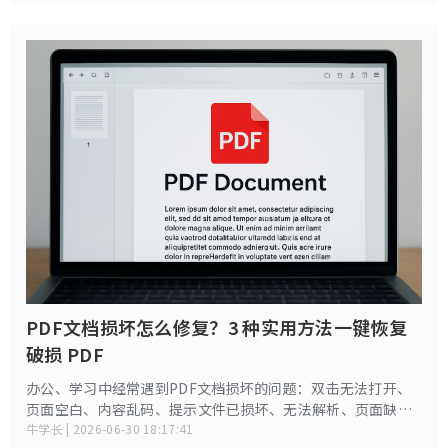
出 macOS、watchOS、visionOS 全系 26.6 Beta 3 测试包，
同时苹果还同步放出 iOS 26.5.2 正式版供普通用户升级。
PDF文档损坏怎么修复？3 种实用方法一键恢复
破损 PDF
办公、学习中经常遇到PDF文档损坏的问题：双击无法打开、
页面空白、内容乱码、提示文件已损坏、无法解析、页面缺
失、排版错乱等。很多人误以为文件彻底报废，只能重新制作
牛学长 | 2026-06-30 18:17:41