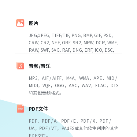
图片
JPG/JPEG, TIFF/TIF, PNG, BMP, GIF, PSD,
CRW, CR2, NEF, ORF, SR2, MRW, DCR, WMF,
RAW, SWF, SVG, RAF, DNG, ERF, ICO, DSC,
etc.等
音频/音乐
MP3，AIF / AIFF，M4A，WMA，APE，MID /
MIDI，VQF，OGG，AAC，WAV，FLAC，DTS
和其他音频格式。
PDF文件
PDF，PDF / A，PDF / E，PDF / X，PDF /
UA，PDF / VT，PAdES或其他软件创建的其他
PDF文件。