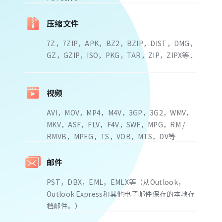
压缩文件
7Z，7ZIP，APK，BZ2，BZIP，DIST，DMG，
GZ，GZIP，ISO，PKG，TAR，ZIP，ZIPX等...
视频
AVI，MOV，MP4，M4V，3GP，3G2，WMV，
MKV，ASF，FLV，F4V，SWF，MPG，RM /
RMVB，MPEG，TS，VOB，MTS，DV等
邮件
PST，DBX，EML，EMLX等（从Outlook，
Outlook Express和其他电子邮件保存的本地存
档邮件。）