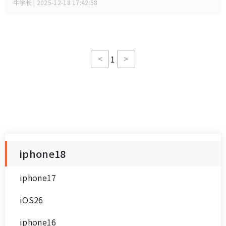
大设计变革，彻底摒弃自 iPhone 14 Pro 系列开始采用的 "灵
牛学长 | 2025-12-18 17:42:58
动岛" 药丸状挖孔设计，转而采用左上角单打孔前置镜头+屏下
Face ID 技术的全新方案。
<
>
1
iphone18
iphone17
iOS26
iphone16