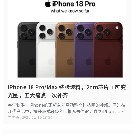
iPhone 18 Pro/Max 终极爆料，2nm芯片 + 可变
光圈，五大痛点一次补齐
每年秋季，iPhone的更新总能牵动整个科技圈的神经。但过往
几代产品中，挤牙膏式升级的吐槽从未停歇。直到iPhone 18
Pro / Max的相关爆料逐渐清晰，这种固有印象被彻底打破。
牛学长 | 2026-01-15 18:30:47