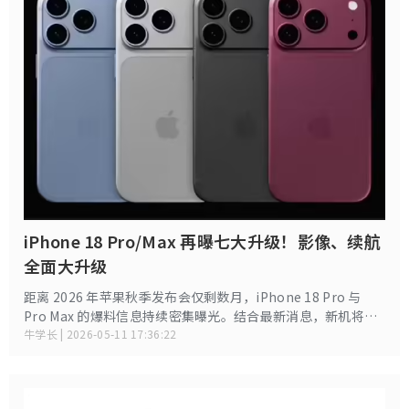
iPhone 18 Pro/Max 再曝七大升级！影像、续航
全面大升级
距离 2026 年苹果秋季发布会仅剩数月，iPhone 18 Pro 与
Pro Max 的爆料信息持续密集曝光。结合最新消息，新机将在
外观、性能、影像、信号等七大核心维度迎来跨越式升级，被
牛学长 | 2026-05-11 17:36:22
业内称为近四年最具诚意的 Pro 旗舰迭代，每一项都直击用户
痛点。