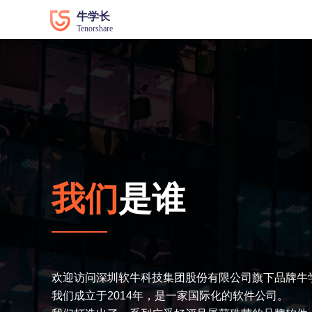
数据恢复
数据恢复
系统修
系统修
牛学长苹果数据恢复工具
牛学长
牛学长安卓数据恢复工具
牛学长
牛学长Windows数据恢复工具
牛学长W
牛学长Mac数据恢复工具
牛学长
我们
是谁
牛学长
牛学长
牛学长D
欢迎访问深圳软牛科技集团股份有限公司旗下品牌牛
我们成立于2014年，是一家国际化的软件公司。