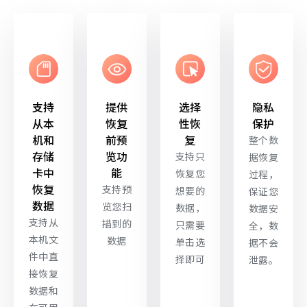
支持
提供
选择
隐私
从本
恢复
性恢
保护
机和
前预
复
整个数
存储
览功
支持只
据恢复
卡中
能
恢复您
过程，
恢复
支持预
想要的
保证您
数据
览您扫
数据，
数据安
支持从
描到的
只需要
全，数
本机文
数据
单击选
据不会
件中直
择即可
泄露。
接恢复
数据和