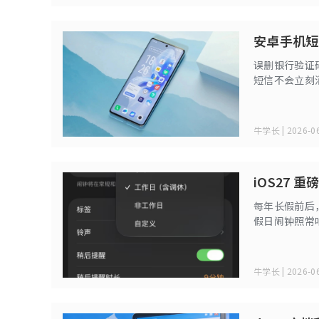
安卓手机短
误删银行验证
短信不会立刻
率找回。下面
牛学长 | 2026-06
iOS27
每年长假前后，
假日闹钟照常响
牛学长 | 2026-06