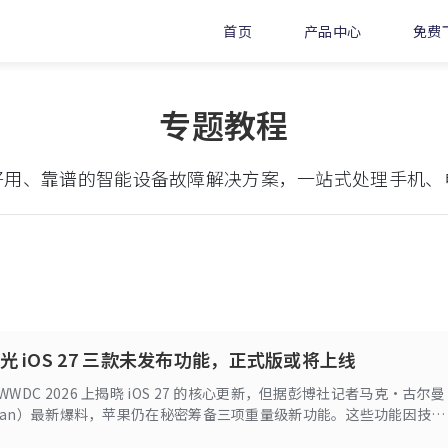
首页
产品中心
免费
专题教程
好用、靠谱的智能设备故障解决方案，一站式处理手机、
光 iOS 27 三款未发布功能，正式版或将上线
WDC 2026 上揭晓 iOS 27 的核心更新，但据彭博社记者马克・古尔曼
urman）最新爆料，苹果仍在秘密筹备三项重量级新功能。这些功能因技术
配等原因未在发布会亮相，大概率会随 9 月正式版系统一同推出。