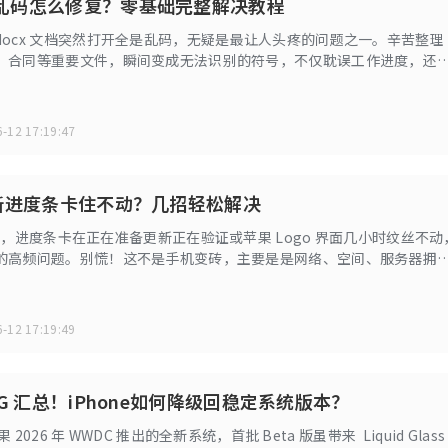
文档乱码怎么修复？零基础完整解决教程
docx 文档突然打开全是乱码，无疑是最让人头疼的问题之一。辛苦整理
、合同等重要文件，瞬间变成无法识别的符号，不仅耽误工作进度，还
失风险。其实 docx 乱码并非无解，本文从乱码原因到零基础修复方，一
，新手也能轻松搞定。
-12 17:19:47
7 更新进度条卡住不动？几招轻松解决
27 时，进度条卡在正在准备更新正在验证或苹果 Logo 界面几小时纹丝不动
的高频问题。别慌！这不是手机变砖，主要是是网络、空间、服务器拥
ug 导致，全程操作可保数据安全。
-12 17:19:49
 BUG 汇总！iPhone如何降级回稳定系统版本？
苹果 2026 年 WWDC 推出的全新系统，首批 Beta 版虽带来 Liquid Glass