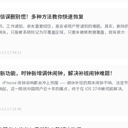
信误删别慌！多种方法教你快速恢复
码、工作通知、亲友重要短信，是安卓用户常遇到的难题。其实，删除
消失，只是被系统标记为可覆盖区域，只要未被新数据覆盖，就有很大
分享 3 个恢复方法，帮助大家快速找回信息。
-12 17:54:11
 重磅新功能，时钟新增调休闹钟，解决补班闹钟难题！
iPhone 闹钟没响都会冲上热搜 —— 调休补班的周末闹钟不响、法定
起，这一困扰中国用户近十年的痛点，终于在 iOS 27中被彻底解决。
-12 17:19:45