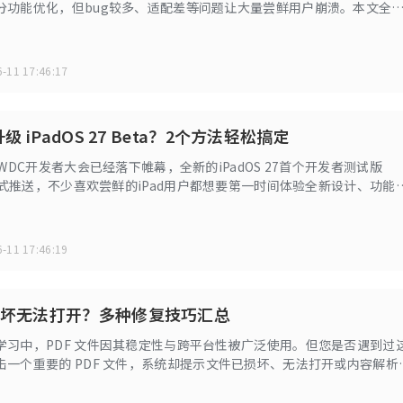
分功能优化，但bug较多、适配差等问题让大量尝鲜用户崩溃。本文全
7 高频 bug，并手把手教你降级回 iOS 26 稳定版，告别卡顿、耗电与闪退
-11 17:46:17
升级 iPadOS 27 Beta？2个方法轻松搞定
WWDC开发者大会已经落下帷幕，全新的iPadOS 27首个开发者测试版
经正式推送，不少喜欢尝鲜的iPad用户都想要第一时间体验全新设计、功能
文整理了多个升级方法，帮你顺利"上车"。
-11 17:46:19
损坏无法打开？多种修复技巧汇总
学习中，PDF 文件因其稳定性与跨平台性被广泛使用。但您是否遇到过
击一个重要的 PDF 文件，系统却提示文件已损坏、无法打开或内容解析
情况，不必过于焦虑。