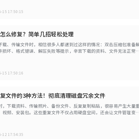
-15 17:50:15
怎么修复？简单几招轻松处理
下载、传输文件时，相信很多人都遇到过这样的情况：双击压缩包准备
件损坏、格式错误、解压失败等提示，辛苦下载的资料、文件无法正常
头疼。
-15 17:50:16
复文件的3种方法！彻底清理磁盘冗余文件
时，下载资料、传输照片、备份文件、反复复制粘贴，很容易产生大量
、视频、安装包。这些重复文件不仅占用硬盘空间，还会让文件管理变
料效率大打折扣。今天分享 3 种清理电脑重复文件的方法，轻松释放存
-12 17:54:35