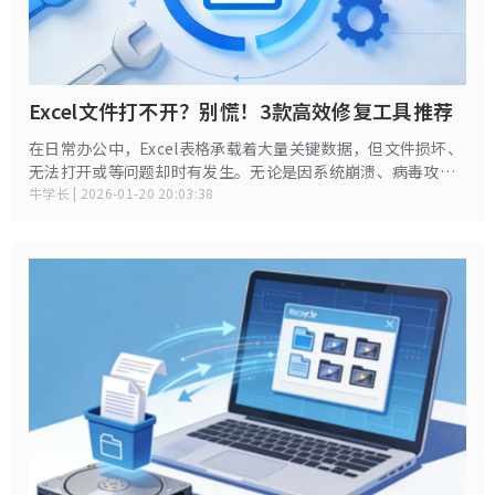
Excel文件打不开？别慌！3款高效修复工具推荐
在日常办公中，Excel表格承载着大量关键数据，但文件损坏、
无法打开或等问题却时有发生。无论是因系统崩溃、病毒攻
击，还是存储设备故障导致的文件损坏，选择一款专业的Excel
牛学长 | 2026-01-20 20:03:38
修复工具都能大幅提高数据恢复成功率。本文将推荐三款高效
工具，帮助快速恢复数据。