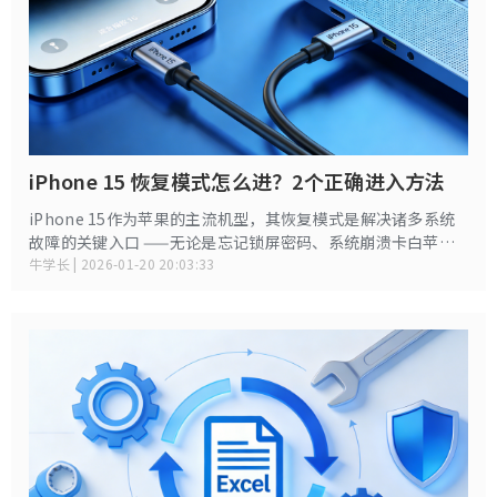
iPhone 15 恢复模式怎么进？2个正确进入方法
iPhone 15作为苹果的主流机型，其恢复模式是解决诸多系统
故障的关键入口 ——无论是忘记锁屏密码、系统崩溃卡白苹
果，还是升级失败导致无法开机，进入恢复模式后通过电脑刷
牛学长 | 2026-01-20 20:03:33
机或修复，能解决大多问题。