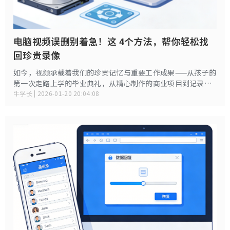
电脑视频误删别着急！这 4个方法，帮你轻松找
回珍贵录像
如今，视频承载着我们的珍贵记忆与重要工作成果——从孩子的
第一次走路上学的毕业典礼，从精心制作的商业项目到记录生
活的日常片段。当这些视频文件不小心被删除时，那种失落感
牛学长 | 2026-01-20 20:04:08
确实令人焦虑。本文将从专业技术角度，全面解析电脑视频删
除后的恢复原理，并提供一套从简到繁的完整恢复方案。