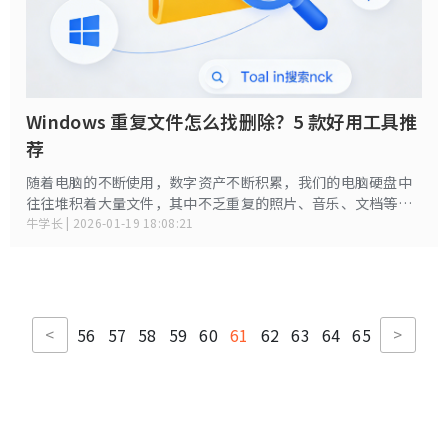
Windows 重复文件怎么找删除？5 款好用工具推
荐
随着电脑的不断使用，数字资产不断积累，我们的电脑硬盘中
往往堆积着大量文件，其中不乏重复的照片、音乐、文档等。
这些重复文件不仅占用宝贵的存储空间，还会降低系统运行效
牛学长 | 2026-01-19 18:08:21
率。本文将介绍几款优秀的Windows重复文件查找工具，帮助
您高效清理磁盘，优化系统性能。
<
>
56
57
58
59
60
61
62
63
64
65