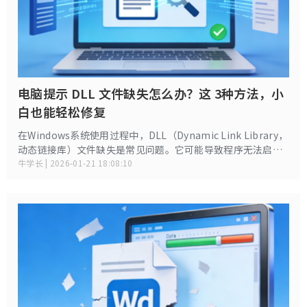
电脑提示 DLL 文件缺失怎么办？这 3种方法，小
白也能轻松修复
在Windows系统使用过程中，DLL（Dynamic Link Library，
动态链接库）文件缺失是常见问题。它可能导致程序无法启
动、功能异常甚至系统崩溃，严重影响使用体验。不过别担
牛学长 | 2026-01-21 18:08:10
心，本文将详细介绍多种解决方法，助你快速恢复系统正常运
行。