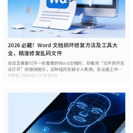
2026 必藏！Word 文档损坏修复方法及工具大
全，精准修复乱码文件
当您急需要打开一份重要的Word文档时，却看到“文件损坏无
法打开”的错误提示，这种经历无疑令人焦虑。无论是工作报
告、学术论文还是合同文件，Word文档的损坏都可能带来严重
牛学长 | 2026-01-21 18:08:20
后果。本文将为您提供全面的Word文档修复解决方案，重点介
绍高效的修复工具 。