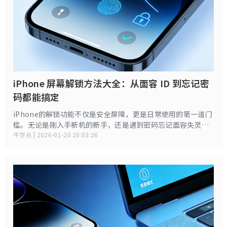
iPhone 屏幕解锁方法大全：从面容 ID 到忘记密
码都能搞定
iPhone的解锁功能不仅是安全屏障，更是日常使用的第一道门
槛。无论是刚入手新机的新手，还是遇到密码忘记面容失灵的
老用户，都可能被解锁问题困扰。本文将系统梳理iPhone全场
牛学长 | 2026-01-20 20:03:26
景解锁方法，让你轻松掌控iPhone解锁的方方面面。