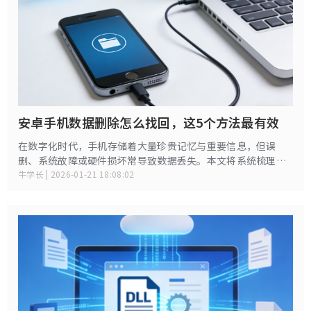
安卓手机数据删除怎么找回，这5个方法最有效
在数字化时代，手机存储着大量珍贵记忆与重要信息，但误
删、系统故障或硬件损坏常导致数据丢失。本文将系统梳理安
卓手机数据恢复的6大核心方法，结合技术原理与实操案例，助
牛学长 | 2026-01-21 18:08:02
您高效找回丢失数据。