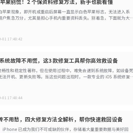
苹果别慌！2 个保资料修复方法，新手也能看懂
白苹果现象，即开机或重启后屏幕一直显示白色苹果标志，无法进入系
用户焦急万分，尤其是担心手机内重要资料丢失。别着急，下面就为大
苹果状态下尽可能保留资料的修复方法。
-01 17:48:42
S 系统故障不用慌，这3 款修复工具帮你高效救设备
以其流畅性和稳定性著称，但在使用过程中，难免会遇到系统故障，如设备
无法开机、更新失败等。当这些问题出现时，一款专业的 iOS 系统修复
高效解决问题，最大程度减少数据丢失的风险。
-01 17:48:44
e 变砖不用愁，四大修复方法全解析，帮你快速救回设备
iPhone 已成为我们不可或缺的伙伴，存储着大量重要数据与美好回