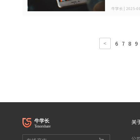
牛学长 | 2025-08
<
6
7
8
9
关
公