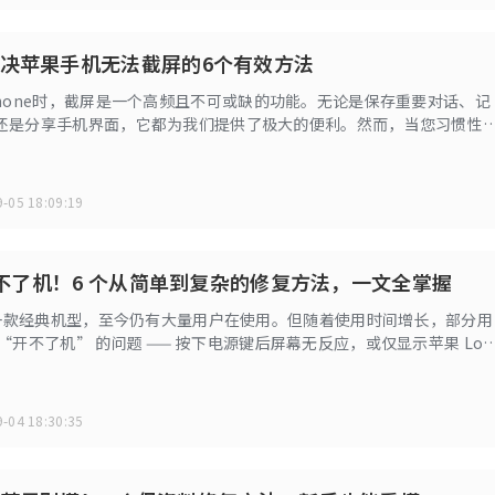
决苹果手机无法截屏的6个有效方法
Phone时，截屏是一个高频且不可或缺的功能。无论是保存重要对话、记
还是分享手机界面，它都为我们提供了极大的便利。然而，当您习惯性
按钮和音量增键，或者轻点两下背面，屏幕却没有闪烁，也没有听到熟
难免会感到困惑与焦急。
-05 18:09:19
 开不了机！6 个从简单到复杂的修复方法，一文全掌握
作为一款经典机型，至今仍有大量用户在使用。但随着使用时间增长，部分用
“开不了机” 的问题 —— 按下电源键后屏幕无反应，或仅显示苹果 Log
让不少用户陷入焦虑。
-04 18:30:35