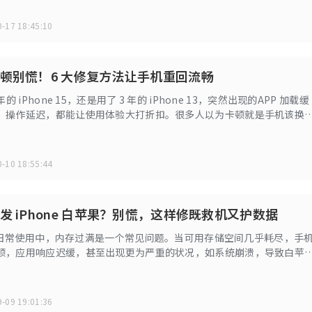
-17 18:45:10
顿别慌！6 大修复方法让手机重回流畅
的 iPhone 15，还是用了 3 年的 iPhone 13，突然出现的APP 加载缓
、操作延迟，都能让使用体验大打折扣。很多人以为卡顿就是手机该换
，80% 的卡顿问题都能通过简单操作解决，无需花钱送修。
-10 18:55:44
发 iPhone 白苹果？别慌，这样修既救机又护数据
e 的日常使用中，内存过满是一个常见问题。当可用存储空间几乎耗尽，手
顿，应用响应迟缓，甚至出现更为严重的状况，如系统崩溃，导致白苹
-09 19:01:36