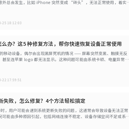
外总会发生，比如 iPhone 突然变成 “砖头”，无法正常使用，着实
急，今天就为大家带来四大修复方法，助你轻松解决这一难题。
-25 18:12:03
黑屏怎么办？这5 种修复方法，帮你快速恢复设备正常使用
常用的移动设备，偶尔会出现黑屏死机的情况 —— 屏幕突然变黑、触摸无反
，甚至连苹果 logo 都无法显示。这种问题可能由系统卡顿、电量异常、
因导致，无需过度慌张，通过以下 7 种方法，大部分黑屏死机问题都能
-22 17:59:51
更新失败，怎么修复？4个方法轻松搞定
设备时，用户可能会遇到系统更新失败的问题，这通常会导致设备无法正常
况可能由多种原因引起，包括网络连接不稳定、设备存储空间不足或系