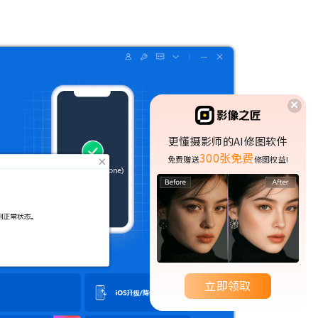
更懂摄影师的AI修图软件
300张免费
免费赠送
修图权益!
立即领取