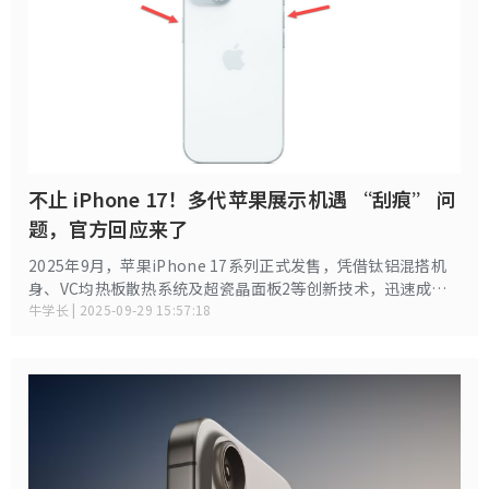
不止 iPhone 17！多代苹果展示机遇 “刮痕” 问
题，官方回应来了
2025年9月，苹果iPhone 17系列正式发售，凭借钛铝混搭机
身、VC均热板散热系统及超瓷晶面板2等创新技术，迅速成为
全球科技市场的焦点。然而，这款被寄予厚望的旗舰机型却因
牛学长 | 2025-09-29 15:57:18
展示机刮痕门事件陷入舆论漩涡——多家门店的iPhone 17 Pro
深蓝色版本在展示数小时内即出现明显划痕，甚至用户仅用无
尘贴膜工具触碰边框便留下白印。