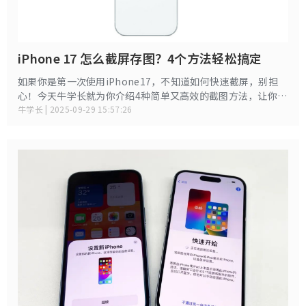
iPhone 17 怎么截屏存图？4个方法轻松搞定
如果你是第一次使用iPhone17，不知道如何快速截屏，别担
心！今天牛学长就为你介绍4种简单又高效的截图方法，让你轻
松掌握iPhone截屏技巧，随时保存屏幕内容。
牛学长 | 2025-09-29 15:57:26