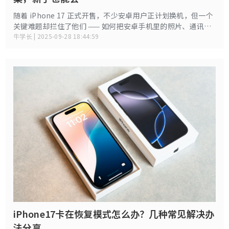
随着 iPhone 17 正式开售，不少安卓用户正计划换机，但一个
关键难题却拦住了他们 —— 如何把安卓手机里的照片、通讯
录、应用数据等内容，快速且完整地转移到新 iPhone 17 上？
牛学长 | 2025-09-28 18:44:59
这一问题让很多人在换机前犯了难。
iPhone17卡在恢复模式怎么办？几种常见解决办
法分享