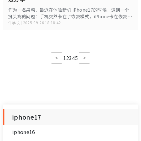
作为一名果粉，最近在体验新机 iPhone17的时候，遇到一个
挺头疼的问题：手机突然卡在了恢复模式，iPhone卡在恢复模
式多因是系统升级失败、误触操作或软件冲突、数据迁移或恢
牛学长 | 2025-09-26 18:18:42
复出错或是硬件问题导致，下面就给大家分享3种iPhone17卡
在恢复模式的解决办法，可轻松解决问题！
<
>
1
2
3
4
5
iphone17
iphone16