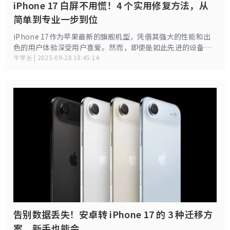
iPhone 17 白屏不用慌！4 个实用修复方法，从
简单到专业一步到位
iPhone 17作为苹果最新的旗舰机型，凭借其强大的性能和出
色的用户体验深受用户喜爱。然而，即便是如此先进的设备，
也可能遇到白屏问题。
牛学长 | 2025-09-28 18:45:14
告别数据丢失！安卓转 iPhone 17 的 3 种迁移方
案，新手也能会