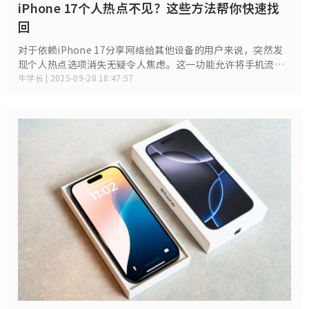
iPhone 17个人热点不见？这些方法帮你快速找
回
对于依赖iPhone 17分享网络给其他设备的用户来说，突然发
现个人热点选项消失无疑令人焦虑。这一功能允许将手机流量
转化为Wi-Fi信号，供平板、电脑等设备联网。
牛学长 | 2025-09-28 18:47:57