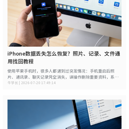
iPhone数据丢失怎么恢复？照片、记录、文件通
用找回教程
使用苹果手机时，很多人都遇到过突发情况：手机重启后照
片、通讯录、聊天记录凭空消失，误操作删除重要资料，系统
更新、刷机后数据全部清空，或是手机卡顿闪退导致资料丢
牛学长 | 2026-07-20 17:49:14
失。遇到这种情况不用慌张，iPhone 数据并非彻底删除，大
多可以通过官方功能、备份恢复、专属技巧找回。