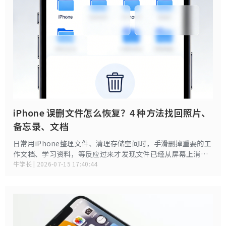
iPhone 误删文件怎么恢复？4 种方法找回照片、
备忘录、文档
日常用iPhone整理文件、清理存储空间时，手滑删掉重要的工
作文档、学习资料，等反应过来才发现文件已经从屏幕上消
失，很多人第一时间盲目下载陌生恢复软件，反而把原本能找
牛学长 | 2026-07-15 17:40:44
回的内容彻底覆盖。其实iPhone的文件恢复有非常清晰的官方
路径，从30天内快速找回，到有备份的完整还原，再到无备份
的兜底方案，全程不用冒隐私泄露的风险，跟着步骤走就能把
丢失的文件完整找回来。