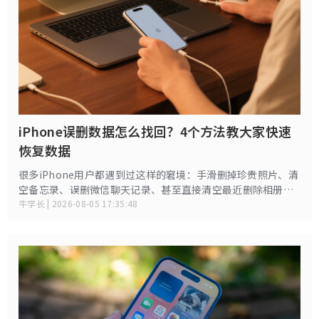
iPhone误删数据怎么找回？4个方法教大家快速
恢复数据
很多iPhone用户都遇到过这样的窘境：手滑删掉珍贵照片、清
空备忘录、误删微信聊天记录、甚至直接清空最近删除相册，
以为数据彻底没了。和电脑不同，iPhone封闭式系统删除机制
牛学长 | 2026-08-05 17:35:48
更严格，但并非无法恢复。只要掌握正确时机和方法，大部分
误删数据都可以找回。