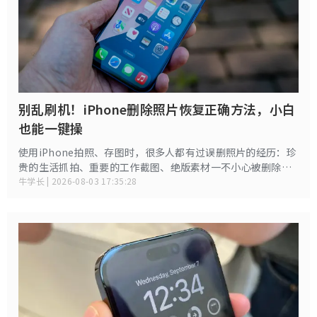
别乱刷机！iPhone删除照片恢复正确方法，小白
也能一键操
使用iPhone拍照、存图时，很多人都有过误删照片的经历：珍
贵的生活抓拍、重要的工作截图、绝版素材一不小心被删除，
甚至清空了最近删除相册，让人无比着急。不同于电脑，苹果
牛学长 | 2026-08-03 17:35:28
手机照片恢复有专属规则和时间限制，只要掌握对应方法，30
天内误删照片基本可无损找回，超期也有备份补救方案。