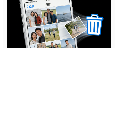
iPhone没备份怎么恢复数据？最全无备份找回方
法攻略
很多iPhone用户都遇到过这样的窘境：不小心删除照片、聊天
记录，手机意外刷机、还原出厂设置，或是设备故障导致丢失
数据，想看看能不能通过备份恢复，结果翻遍手机却发现自己
牛学长 | 2026-07-06 18:00:27
从来没做过完整备份。不少人以为这种情况下数据就彻底消失
了，其实只要操作得当，大部分场景下都有机会找回丢失的内
容。