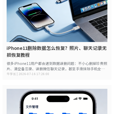
iPhone11删除数据怎么恢复？照片、聊天记录无
损恢复教程
很多iPhone11用户都会遇到数据误删问题：不小心删掉珍贵照
片、清空备忘录、误删微信聊天记录，甚至手滑抹除手机全部
数据。不同于新款机型，iPhone11硬件和系统机制特殊，很多
牛学长 | 2026-07-16 17:26:00
通用恢复方法并不适配，导致不少人误以为删除的数据彻底无
法找回。