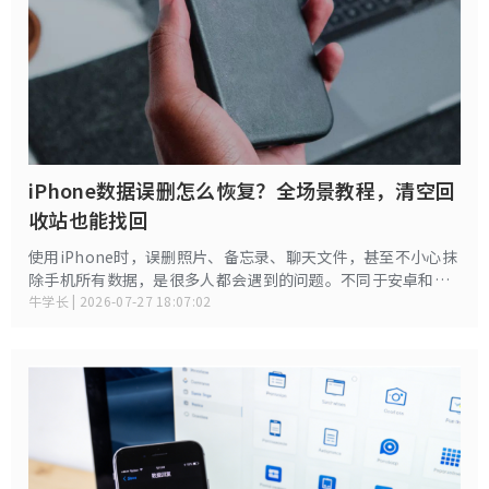
iPhone数据误删怎么恢复？全场景教程，清空回
收站也能找回
使用iPhone时，误删照片、备忘录、聊天文件，甚至不小心抹
除手机所有数据，是很多人都会遇到的问题。不同于安卓和
Windows设备，iOS系统封闭性极强，无备份无法破解恢复，
牛学长 | 2026-07-27 18:07:02
这也是iPhone数据恢复的核心关键点。