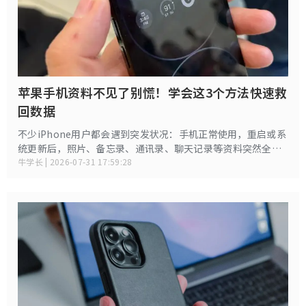
苹果手机资料不见了别慌！学会这3个方法快速救
回数据
不少iPhone用户都会遇到突发状况：手机正常使用，重启或系
统更新后，照片、备忘录、通讯录、聊天记录等资料突然全部
消失，或是部分内容莫名不见。遇到这种情况不用慌张，也不
牛学长 | 2026-07-31 17:59:28
要盲目刷机、乱点设置。iPhone资料丢失大多不是彻底删除，
大概率是设置异常、同步故障、误操作删除或备份未加载导
致。