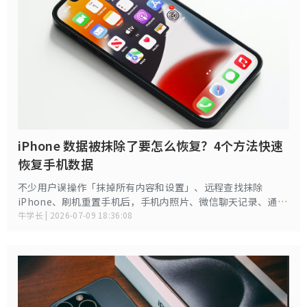
iPhone 数据被抹除了要怎么恢复？4个方法快速
恢复手机数据
不少用户误操作「抹掉所有内容和设置」、远程查找抹除
iPhone、刷机重置手机后，手机内照片、微信聊天记录、通讯
录、备忘录、工作录音全部清空，重要数据彻底消失。 很多人
牛学长 | 2026-07-09 18:36:08
以为抹除后数据永久删除，其实 iPhone 抹除只是标记数据可
覆盖，没有存入新文件的前提下，数据碎片还保存在机身存储
内。