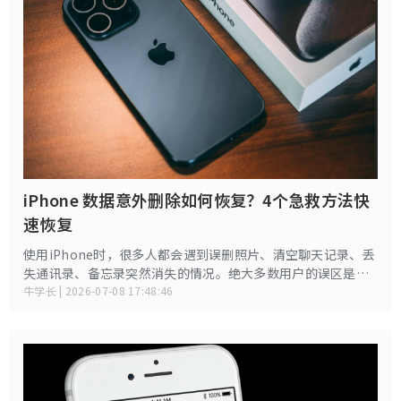
iPhone 数据意外删除如何恢复？4个急救方法快
速恢复
使用iPhone时，很多人都会遇到误删照片、清空聊天记录、丢
失通讯录、备忘录突然消失的情况。绝大多数用户的误区是：
删完继续拍照、刷视频、存文件，导致原本可恢复的数据被彻
牛学长 | 2026-07-08 17:48:46
底覆盖，永久丢失。