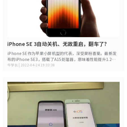
iPhone SE 3自动关机、无故重启，翻车了？
iPhone SE作为苹果小屏机型的代表，深受果粉喜爱。最新发
布的iPhone SE3，搭载了A15处理器，意味着性能提升1.2
倍，续航也比上一代多了2小时。就在部分小屏爱好者，犹豫购
牛学长 | 2022-04-24 19:33:38
买mini还是SE机型时，iPhone SE3却大面积出现了莫名自动
关机、关机重启的问题。反馈iPhone SE3自动关机、无故重启
的网友已越多越多。