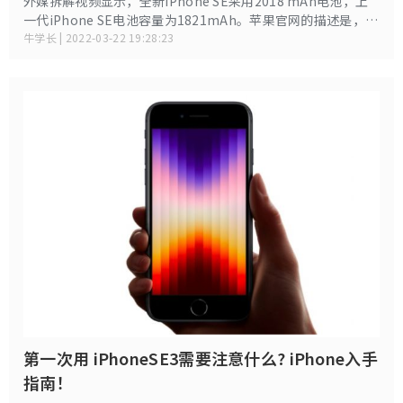
外媒拆解视频显示，全新iPhone SE采用2018 mAh电池，上
一代iPhone SE电池容量为1821mAh。苹果官网的描述是，与
上一代iPhone SE相比，全新iPhone SE电池续航更久，多2小
牛学长 | 2022-03-22 19:28:23
时视频播放，10小时音频播放。
第一次用 iPhoneSE3需要注意什么? iPhone入手
指南！