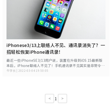
iPhonese3/13上联络人不见、通讯录消失了？一
招轻松恢复iPhone通讯录！
最近一些iPhoneSE3/13用户说，装置在升级到iOS 15最新版
本后，iPhone联络人不见了！手机通讯录不见其实是非常令人
烦恼的，特别是紧急时刻下想要打电话却发现iPhone通讯录消
牛学长 | 2022-03-04 19:50:05
失了。有时候这还会带来很大的麻烦。
<
>
1