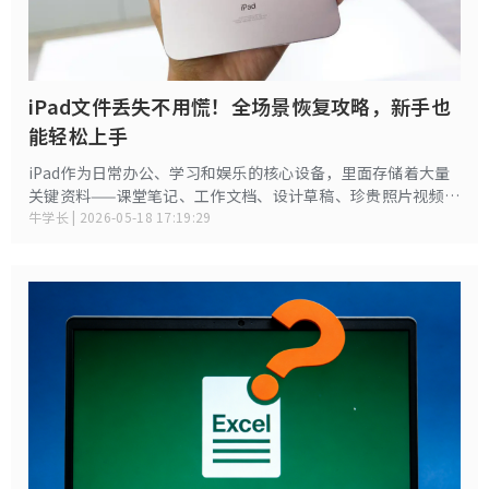
iPad文件丢失不用慌！全场景恢复攻略，新手也
能轻松上手
iPad作为日常办公、学习和娱乐的核心设备，里面存储着大量
关键资料——课堂笔记、工作文档、设计草稿、珍贵照片视频，
还有微信等重要聊天记录。多用户遇到iPad文件丢失时会手足
牛学长 | 2026-05-18 17:19:29
无措：误删了关键备忘录、文档闪退导致内容丢失、屏幕黑屏
无法访问文件，甚至误格式化存储、系统崩溃，都可能让辛苦
积累的资料面临风险。