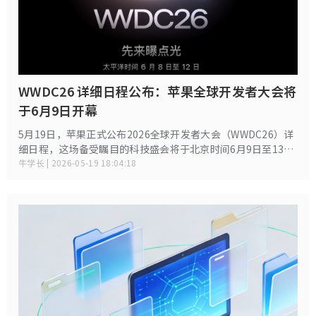
WWDC26 详细日程公布：苹果全球开发者大会将
于6月9日开幕
5月19日，苹果正式公布2026全球开发者大会（WWDC26）详
细日程，这场备受瞩目的科技盛会将于北京时间6月9日至13日
举行。作为苹果每年软件生态的年度答卷，本届大会的口号为
牛学长 | 2026-05-19 18:04:18
先来曝点光。