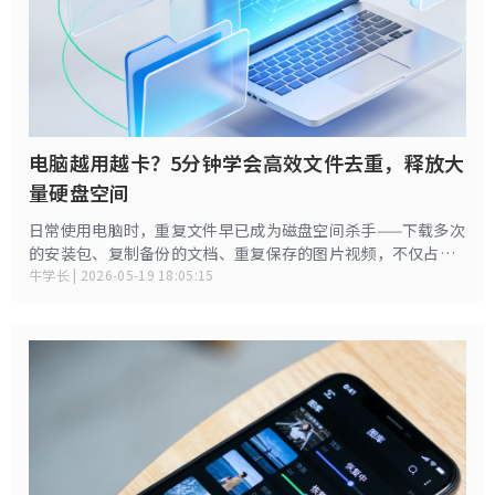
电脑越用越卡？5分钟学会高效文件去重，释放大
量硬盘空间
日常使用电脑时，重复文件早已成为磁盘空间杀手——下载多次
的安装包、复制备份的文档、重复保存的图片视频，不仅占用
大量存储空间，还会让文件管理变得混乱，找文件时费时费
牛学长 | 2026-05-19 18:05:15
力。无论是Windows系统还是Mac系统，都有对应的去重方
法，下面就为大家详细拆解，新手也能快速上手。