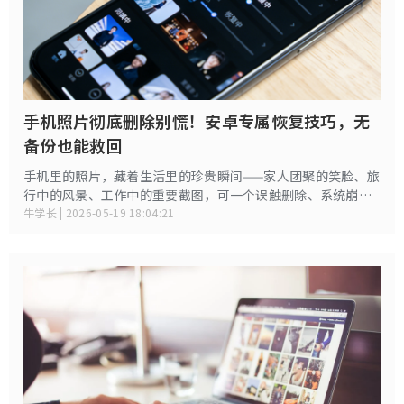
手机照片彻底删除别慌！安卓专属恢复技巧，无
备份也能救回
手机里的照片，藏着生活里的珍贵瞬间——家人团聚的笑脸、旅
行中的风景、工作中的重要截图，可一个误触删除、系统崩
溃、存储卡损坏，都可能让这些回忆凭空消失。但其实安卓手
牛学长 | 2026-05-19 18:04:21
机照片丢失并非不可逆，只要掌握正确方法，就能最大限度找
回。