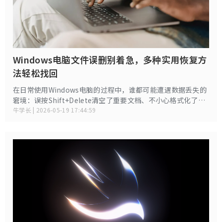
Windows电脑文件误删别着急，多种实用恢复方
法轻松找回
在日常使用Windows电脑的过程中，谁都可能遭遇数据丢失的
窘境：误按Shift+Delete清空了重要文档、不小心格式化了存
放照片的U盘、系统崩溃导致桌面文件消失、硬盘分区莫名丢
牛学长 | 2026-05-19 17:44:59
失，甚至病毒攻击、意外断电都可能让辛苦积累的资料付诸东
流。