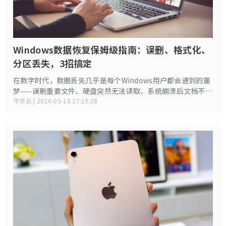
Windows数据恢复保姆级指南：误删、格式化、
分区丢失，3招搞定
在数字时代，数据丢失几乎是每个Windows用户都会遇到的噩
梦——误删重要文件、硬盘突然无法读取、系统崩溃后文档不翼
而飞……好在只要方法得当，绝大多数数据都能成功找回。
牛学长 | 2026-05-18 17:19:28