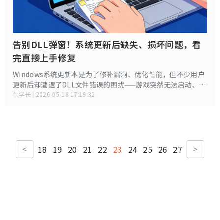
告别DLL弹窗！系统更新后缺失、损坏问题，看
完直接上手修复
Windows系统更新本是为了修补漏洞、优化性能，但不少用户
更新后却遭遇了DLL文件错误的困扰——游戏突然无法启动、常
用软件频繁闪退、开机弹出xxx.dll丢失的弹窗，甚至出现系统
牛学长 | 2026-05-18 17:19:32
功能异常。这些问题看似棘手，实则有迹可循。
<
>
18
19
20
21
22
23
24
25
26
27