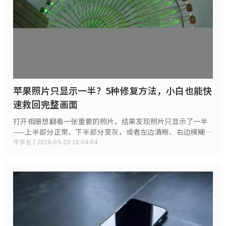
苹果照片只显示一半？5种修复方法，小白也能快
速救回完整画面
打开相册想翻看一张重要的照片，结果发现照片只显示了一半
——上半部分正常、下半部分变灰，或者左边清晰、右边模糊，
甚至直接是一半空白。这种情况确实让人恼火，但先别急着把
牛学长 | 2026-05-20 18:04:04
照片删掉。本文整理了苹果手机上照片显示不全的常见原因和
修复方法，帮你尽可能挽回这张照片。