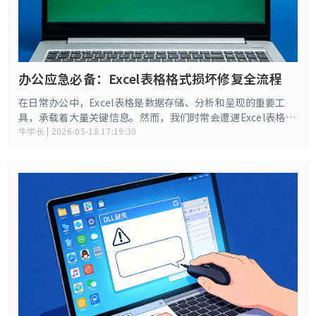
办公应急必备：Excel表格格式损坏修复全流程
在日常办公中，Excel表格是数据存储、分析和呈现的重要工
具，承载着大量关键信息。然而，我们时常会遭遇Excel表格格
式损坏的问题，比如文件无法打开、打开后乱码、数据缺失、
牛学长 | 2026-05-18 17:19:30
格式错乱等，这不仅影响工作效率，还可能导致重要数据丢
失。