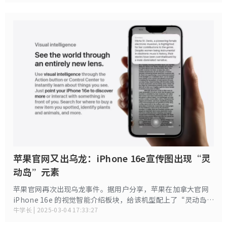
松解决。
苹果官网又出乌龙：iPhone 16e宣传图出现“灵
动岛”元素
苹果官网再次出现乌龙事件。据用户分享，苹果在加拿大官网
iPhone 16e 的视觉智能介绍板块，给该机型配上了“灵动岛”
元素，并与刘海重合在一起，国内官网无此问题。
牛学长 | 2025-03-04 17:33:27