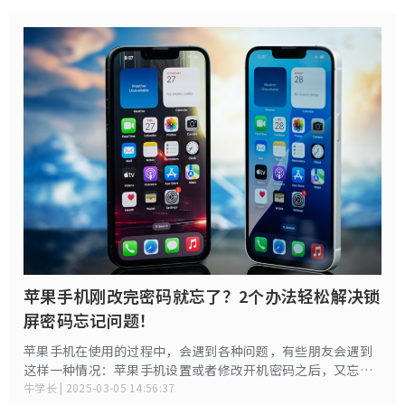
苹果手机刚改完密码就忘了？2个办法轻松解决锁
屏密码忘记问题！
苹果手机在使用的过程中，会遇到各种问题，有些朋友会遇到
这样一种情况：苹果手机设置或者修改开机密码之后，又忘记
了，无法解锁手机，遇到此问题无需着急，使用以下2种办法轻
牛学长 | 2025-03-05 14:56:37