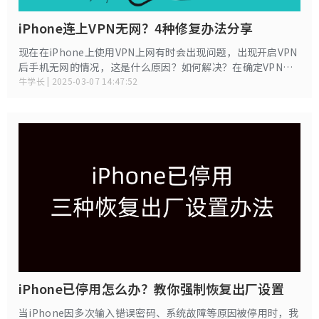
iPhone连上VPN无网？4种修复办法分享
现在在iPhone上使用VPN上网有时会出现问题，出现开启VPN
后手机无网的情况，这是什么原因？如何解决？在确定VPN节
点正常的情况下，可以使用以下办法来解决。
牛学长 | 2025-03-07 14:47:52
iPhone已停用怎么办？教你强制恢复出厂设置
当iPhone因多次输入错误密码、系统故障等原因被停用时，我