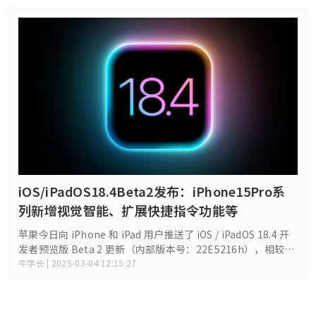
iOS/iPadOS18.4Beta2发布：iPhone15Pro系
列新增视觉智能、扩展快捷指令功能等
苹果今日向 iPhone 和 iPad 用户推送了 iOS / iPadOS 18.4 开
发者预览版 Beta 2 更新（内部版本号：22E5216h），相较于
beta1，这次更新带来了更多新功能和优化，包含
牛学长 | 2025-03-04 12:15:27
iPhone15Pro系列新增视觉智能、扩展快捷指令功能、升级优
先级通知功能、控制中心新增快捷操作、新表情符号等。