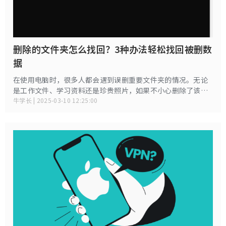
删除的文件夹怎么找回？3种办法轻松找回被删数
据
在使用电脑时，很多人都会遇到误删重要文件夹的情况。无论
是工作文件、学习资料还是珍贵照片，如果不小心删除了该怎
么办？其实，删除的文件夹在大多数情况下都可以找回。下面
牛学长 | 2025-03-10 12:25:00
给大家分享3种实用的文件夹恢复方法，帮助你快速找回丢失的
文件夹。