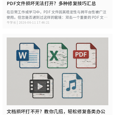
PDF文件损坏无法打开？多种修复技巧汇总
在日常工作或学习中，PDF 文件因其稳定性与跨平台性被广泛
使用。但您是否遇到过这样的窘境：双击一个重要的 PDF 文
件，系统却提示文件已损坏、无法打开或内容解析错误？面对
牛学长 | 2026-06-11 17:46:21
这种情况，不必过于焦虑。
文档损坏打不开？教你几招，轻松修复各类办公