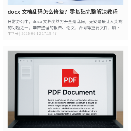
docx 文档乱码怎么修复？零基础完整解决教程
日常办公中，docx 文档突然打开全是乱码，无疑是最让人头疼
的问题之一。辛苦整理的报告、论文、合同等重要文件，瞬间
变成无法识别的符号，不仅耽误工作进度，还可能面临数据丢
牛学长 | 2026-06-12 17:19:47
失风险。其实 docx 乱码并非无解，本文从乱码原因到零基础
修复方，一步步详细讲解，新手也能轻松搞定。