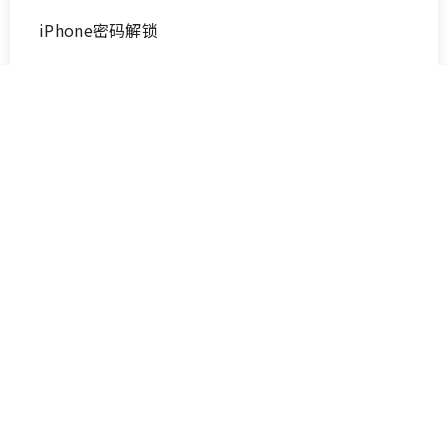
iPhone密码解锁
数据管理与传输
iOS系统修复
iPhone使用技巧
iPhone手机系统修复
音频传输
iTunes修复
数据传输