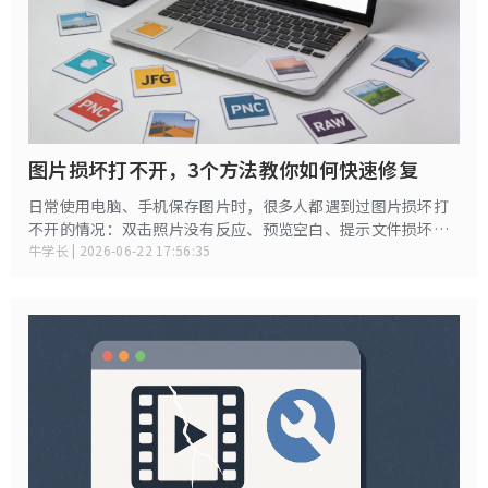
图片损坏打不开，3个方法教你如何快速修复
日常使用电脑、手机保存图片时，很多人都遇到过图片损坏打
不开的情况：双击照片没有反应、预览空白、提示文件损坏无
法打开、图片模糊花屏、显示格式错误、图标异常等。
牛学长 | 2026-06-22 17:56:35