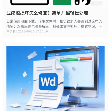
压缩包损坏怎么修复？简单几招轻松处理
日常使用电脑下载、传输文件时，相信很多人都遇到过这样的
情况：双击压缩包准备解压，却弹出文件损坏、格式错误、解
压失败等提示，辛苦下载的资料、文件无法正常打开，着实让
牛学长 | 2026-06-15 17:50:16
人头疼。