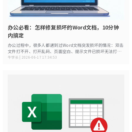
办公必看：怎样修复损坏的Word文档，10分钟
内搞定
办公过程中，很多人都遇到过Word文档突发损坏的情况：双击
文件打不开、打开乱码、页面空白、提示文件已损坏无法打开
\内容格式错误，甚至编辑到一半因断电、闪退导致文档报废。
牛学长 | 2026-06-17 17:34:53