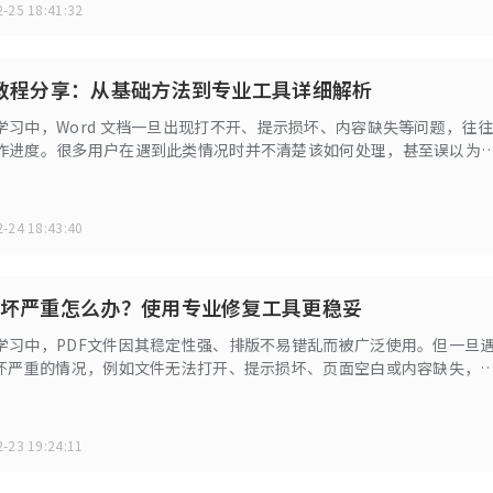
-25 18:41:32
复教程分享：从基础方法到专业工具详细解析
学习中，Word 文档一旦出现打不开、提示损坏、内容缺失等问题，往往
作进度。很多用户在遇到此类情况时并不清楚该如何处理，甚至误以为
复。本文将围绕 Word 修复教程，从基础方法到专业工具，详细讲解不
方式，帮助你尽可能找回重要文档内容。
-24 18:43:40
损坏严重怎么办？使用专业修复工具更稳妥
学习中，PDF文件因其稳定性强、排版不易错乱而被广泛使用。但一旦
损坏严重的情况，例如文件无法打开、提示损坏、页面空白或内容缺失，
修复方法往往没办法解决，这时应该如何拯救回PDF文件呢？本文将为
，并推荐几款好用的文件修复工具。
-23 19:24:11