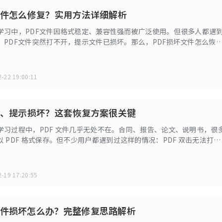
文件怎么修复？实用方法详细解析
学习中，PDF文件因格式稳定、兼容性强而被广泛使用。但很多人都遇
：PDF文件突然打不开，提示文件已损坏。那么，PDF损坏文件怎么恢
机会找回里面的重要内容？本文将为你详细解析几种实用且有效的恢复
-22 19:00:11
开、提示损坏？这套恢复方案很关键
学习过程中，PDF 文件几乎无处不在。合同、报告、论文、说明书，很
 PDF 格式保存。但不少用户都遇到过这样的情况：PDF 双击无法打
文件已损坏无法读取内容或直接闪退，让人非常头疼。
-19 17:20:55
件损坏怎么办？完整修复思路解析