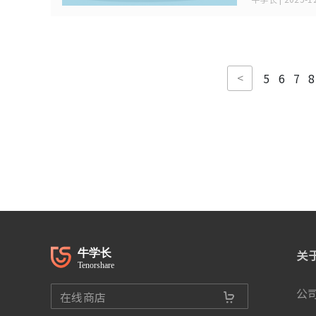
<
5
6
7
8
关
公
在线商店