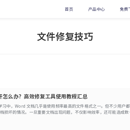
首页
产品中心
免费
文件修复技巧
不开怎么办？高效修复工具使用教程汇总
学习中，Word 文档几乎是使用频率最高的文件格式之一。但不少用户都
d文档损坏的情况。一旦重要文档出现问题，不仅影响效率，还可能造成数
为你解析word文档损坏的表现与原因，并重点介绍几款成功率高的Wor
助你在不同损坏程度下快速找回文档内容。