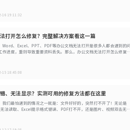
，本文将从原因分析到实操步骤，带你一步步解决问题，即使是新手也
-16 19:11:32
法打开怎么修复？完整解决方案看这一篇
Word、Excel、PPT、PDF等办公文档无法打开是很多人都会遇到的
工作进度，重则导致重要资料丢失。那么，办公文档无法打开怎么修复
原因到实测有效的修复方法，帮你一步步解决问题。
-15 18:45:08
错、无法显示？实测可用的修复方法都在这里
，我们最怕遇到的情况之一就是：文件好好的，突然打不开了！无论是
坏无法读取、Excel提示格式错误、PDF打不开，还是图片、视频双击无
都有一个共同点——文件可能已经损坏或不完整。
-12 17:19:35