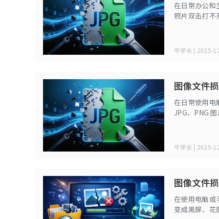
在日常办公和
照片双击打不
现花屏、黑块
料或珍贵回忆
牛学长 | 2025-12
图像文件损坏
在日常使用电
JPG、PN
彻底丢失，图
案，带你一步步解
牛学长 | 2025-12
图像文件损
在使用电脑或
变成黑屏、花