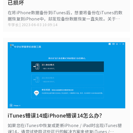
已损坏
在将iPhone数据备份到iTunes后，想要将备份在iTunes的数
据恢复到iPhone中，却发现备份数据恢复一直失败。关于
iTunes备份数据恢复失败的情况，牛学长总结了 3 个常见原因
牛学长 | 2023-06-03 10:09:14
及解决方法，苹果用户记得收藏！
iTunes错误14或iPhone错误14怎么办？
如果您在iTunes中恢复或更新iPhone / iPad时出现iTunes错
误14，请尝试使用这些可行的解决方案来修复iTunes /