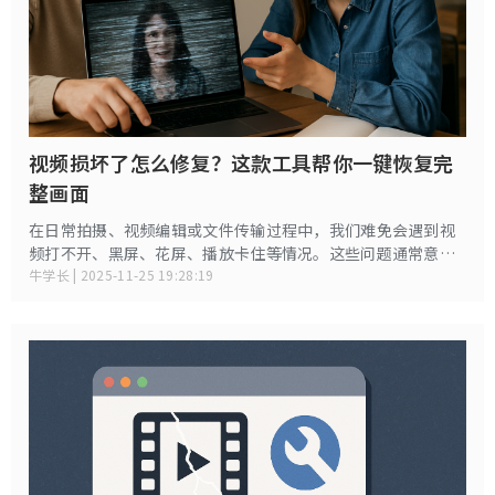
视频损坏了怎么修复？这款工具帮你一键恢复完
整画面
在日常拍摄、视频编辑或文件传输过程中，我们难免会遇到视
频打不开、黑屏、花屏、播放卡住等情况。这些问题通常意味
着视频文件结构被破坏，如果不及时修复，很可能导致珍贵视
牛学长 | 2025-11-25 19:28:19
频永远无法播放。幸好，现在有许多专业的视频修复工具可以
帮助你快速恢复损坏的视频文件。