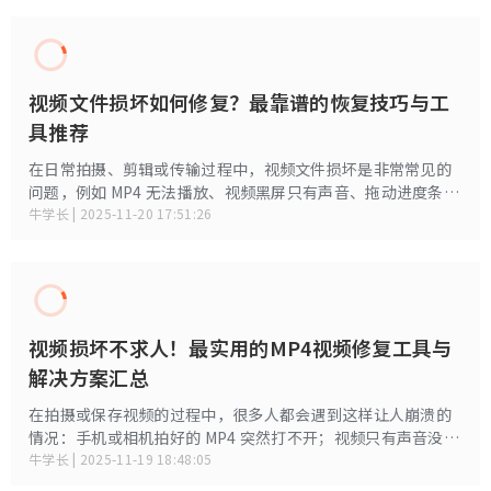
视频文件损坏如何修复？最靠谱的恢复技巧与工
具推荐
在日常拍摄、剪辑或传输过程中，视频文件损坏是非常常见的
问题，例如 MP4 无法播放、视频黑屏只有声音、拖动进度条卡
死、花屏、播放时报错等。很多用户遇到这种情况都会慌张，
牛学长 | 2025-11-20 17:51:26
不知道该从哪里下手。下面整理了从基础排查到专业修复的多