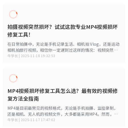
种方法，涵盖电脑端可操作的常见步骤，适合多数场景。
视频损坏不求人！最实用的MP4视频修复工具与
解决方案汇总
在拍摄或保存视频的过程中，很多人都会遇到这样让人崩溃的
情况：手机或相机拍好的 MP4 突然打不开；视频只有声音没画
面；视频花屏、黑屏或者突然变成 0KB……这些问题看似棘
牛学长 | 2025-11-19 18:48:05
手，但其实大多数都可以通过正确的方法修复。