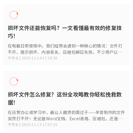
拍摄视频突然损坏？试试这款专业MP4视频损坏
修复工具！
在日常拍摄中，无论是手机记录生活、相机拍 Vlog，还是运动
相机拍旅行视频，相信你一定遇到过这样的情况：视频突然无
法播放、只有声音没有画面、黑屏、花屏，甚至提示文件已损
牛学长 | 2025-11-18 19:32:53
坏，无法打开。其实，绝大多数损坏的 MP4 视频都可以修复！
MP4视频损坏修复工具怎么选？最有效的视频修
复方法全指南
MP4是目前最常见的视频格式，无论是手机拍摄、监控录制，
还是相机、无人机的视频文件，大多都是采用MP4。然而，
MP4也是最“脆弱”的格式之一：一次传输中断、存储卡损
牛学长 | 2025-11-17 17:47:02
坏、电量不足或软件崩溃，都可能导致MP4文件无法打开。