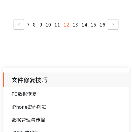
损坏文件还能恢复吗？一文看懂最有效的修复技
巧！
在电脑日常使用中，我们经常会遇到一种揪心的情况：文件打
不开、提示损坏、内容丢失、压缩包解压失败。不少用户以为
文件一旦损坏就完全没救了，但事实上，绝大部分文件都可以
牛学长 | 2025-11-14 17:18:56
通过正确的方法恢复。
损坏文件怎么修复？这份全攻略教你轻松挽救数
据！
在日常办公或学习中，最让人崩溃的莫过于——辛苦制作的文件
突然打不开！无论是Word文档、Excel表格、压缩包，还是视
频、图片，只要显示文件损坏、无法打开、文件格式错误，很
牛学长 | 2025-11-13 17:07:10
多人都会以为文件彻底没救了。