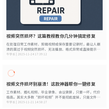
视频突然损坏？这篇教程教你几分钟搞定修复
在处理日常工作素材、剪辑视频或保存重要记录时，最让人崩
溃的莫过于视频突然损坏、无法播放、格式异常或直接提示文
件错误。无论是 MP4、MOV 或 AVI，只要结构受损，就有可能
牛学长 | 2025-11-24 17:39:12
出现无法打开的情况。如果你也遇到了同样的问题，不要着急
删文件！
视频文件损坏别崩溃！这款神器帮你一键修复
工作素材、婚礼视频、毕业录像、会议录屏，只要一坏，代价
极高。其实大多数“损坏视频”并不是彻底废掉，只是文件结
构、编码或索引出现了问题。只要方法对了，完全能救回来！
牛学长 | 2025-11-21 14:58:27