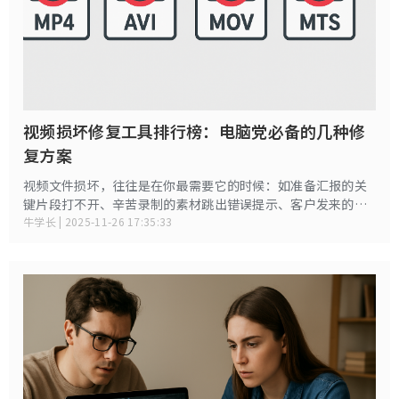
视频损坏修复工具排行榜：电脑党必备的几种修
复方案
视频文件损坏，往往是在你最需要它的时候：如准备汇报的关
键片段打不开、辛苦录制的素材跳出错误提示、客户发来的重
要视频变成黑屏或花屏……这些突发状况不仅让人措手不及，
牛学长 | 2025-11-26 17:35:33
还可能直接影响工作结果。