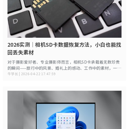
2026实测｜相机SD卡数据恢复方法，小白也能找
回丢失素材
对于摄影爱好者、专业摄影师而言，相机SD卡承载着无数珍贵
的瞬间——旅行中的风景、婚礼上的感动、工作中的素材，一旦
出现数据丢失，往往让人手足无措。相机SD卡数据丢失并非个
牛学长 | 2026-04-22 17:47:59
例，误删除、误格式化、SD卡损坏、相机故障、传输中断等，
都可能导致照片、视频等素材消失。