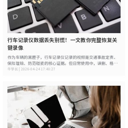
行车记录仪数据丢失别慌！一文教你完整恢复关
键录像
作为车辆的黑匣子，行车记录仪记录的视频是交通事故定责、
保险理赔、防范碰瓷的核心证据。但日常使用中，误删、格式
化、内存卡损坏、循环覆盖、异常断电等问题，常让关键录像
牛学长 | 2026-04-24 17:40:27
不翼而飞。