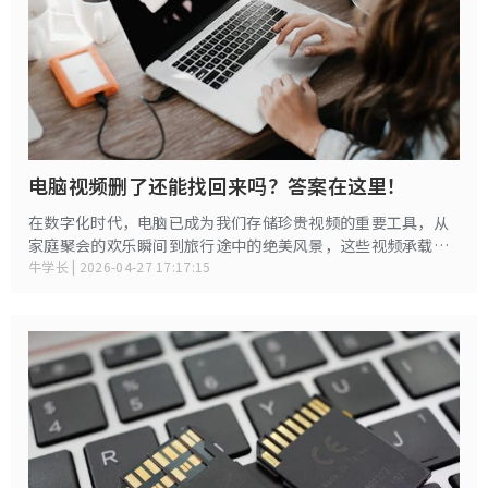
电脑视频删了还能找回来吗？答案在这里！
在数字化时代，电脑已成为我们存储珍贵视频的重要工具，从
家庭聚会的欢乐瞬间到旅行途中的绝美风景，这些视频承载着
无数美好回忆。然而，意外删除的情况时有发生，当发现重要
牛学长 | 2026-04-27 17:17:15
视频被误删时，许多人会陷入焦虑和绝望。其实，在特定条件
下，删除的视频是有可能恢复的，下面就为大家详细介绍多个
恢复方法。