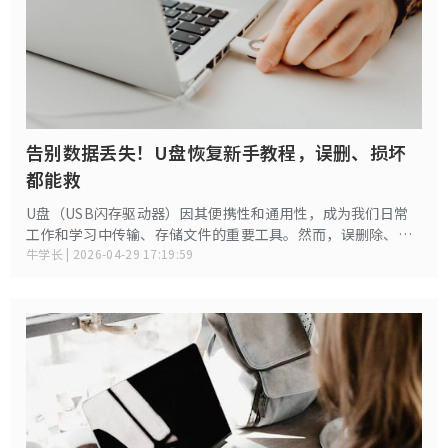
告别数据丢失！U盘恢复新手教程，误删、损坏
都能救
U盘（USB闪存驱动器）因其便携性和通用性，成为我们日常
工作和学习中传输、存储文件的重要工具。然而，误删除、误
格式化、U盘无法识别、提示需要格式化等问题也时有发生。
牛学长 | 2026-04-29 17:19:59
别急，这篇文章将手把手教你如何用正确的方法恢复U盘数
据，最大程度挽回损失。