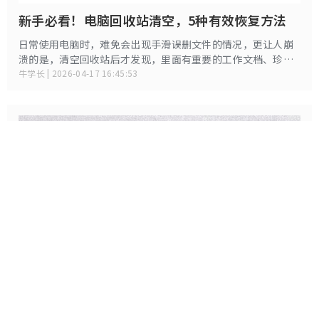
新手必看！电脑回收站清空，5种有效恢复方法
日常使用电脑时，难免会出现手滑误删文件的情况，更让人崩
溃的是，清空回收站后才发现，里面有重要的工作文档、珍贵
照片或关键资料。很多人误以为回收站清空后，文件就彻底消
牛学长 | 2026-04-17 16:45:53
失、无法找回，其实并非如此。
告别数据丢失！电脑内存卡误删恢复指南
在日常生活中，内存卡（SD卡、MicroSD卡、CF卡等）已经成
为我们存储照片、视频、文档和其他重要数据的常用设备。然
而，数据丢失的情况时有发生——不小心格式化、误删除文件、
牛学长 | 2026-04-15 18:27:57