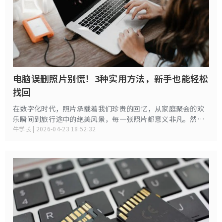
电脑误删照片别慌！3种实用方法，新手也能轻松
找回
在数字化时代，照片承载着我们珍贵的回忆，从家庭聚会的欢
乐瞬间到旅行途中的绝美风景，每一张照片都意义非凡。然
而，不小心误删电脑上的照片是许多人都会遇到的糟心事，看
牛学长 | 2026-04-23 18:52:32
着那些承载着美好记忆的照片消失不见，心情瞬间跌入谷底。