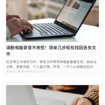
误删电脑录音不用慌！简单几步轻松找回丢失文
件
在日常工作或学习中，录音文件常常承载着重要信息，如会议
记录、课堂讲座、个人备忘等。然而，一不小心误删这些文
件，可能会让人焦虑不已。别担心，本文将为你提供几种实用
牛学长 | 2026-05-06 17:18:23
的方法，帮助你找回电脑中误删的录音文件。