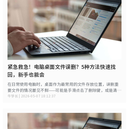
紧急救急！电脑桌面文件误删？5种方法快速找
回，新手也能会
在日常使用电脑时，桌面作为最常用的文件存放位置，误删重
要文件的情况屡见不鲜——可能是手滑点击了删除键，或是清理
桌面时不慎清空了回收站，甚至被恶意软件自动删除。面对突
牛学长 | 2026-05-07 18:12:37
如其来的数据丢失，许多人第一反应是慌乱，但只要掌握正确
方法，多数误删文件都能被快速恢复。