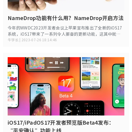
NameDrop功能有什么用？NameDrop开启方法
今年的WWDC2023开发者会议上苹果宣布推出了全新的iOS17
系统，iOS17带来了一系列令人振奋的更新功能，这其中就包
括了NameDrop功能。
牛学长 | 2023-07-26 18:14:46
iOS17/iPadOS17开发者预览版Beta4发布：
“平安确认”功能上线