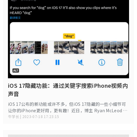
iOS 17隐藏功能：通过关键字搜索iPhone视频内
声音
iOS 17公布的新功能或许不多，但iOS 17隐藏的一些小细节可
让你的iPhone更好用，更有趣！近日，博主 Ryan McLeod 日
前发布推文表示，在 iOS 17相册中输入关键字，即可查找到包
牛学长 | 2023-07-18 17:23:15
含此类声音的视频，用户快速查找特定视频就更方便了。