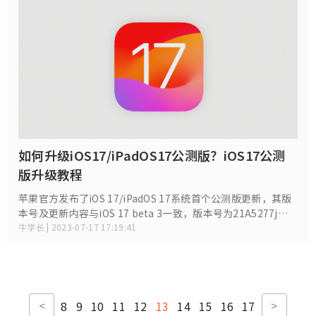
如何升级iOS17/iPadOS17公测版？iOS17公测
版升级教程
苹果官方发布了iOS 17/iPadOS 17系统首个公测版更新，其版
本号及更新内容与iOS 17 beta 3一致，版本号为21A5277j。
对于想升级iOS 17/iPadOS 17 公测版的用户，可以参考本教程
牛学长 | 2023-07-17 17:19:41
进行操作。
<
>
8
9
10
11
12
13
14
15
16
17