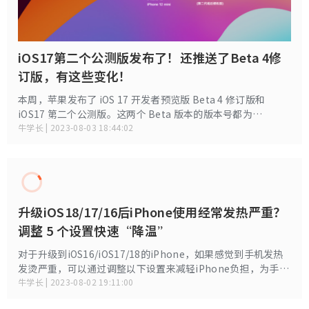
iOS17第二个公测版发布了！还推送了Beta 4修
订版，有这些变化！
本周，苹果发布了 iOS 17 开发者预览版 Beta 4 修订版和
iOS17 第二个公测版。​这两个 Beta 版本的版本号都为
21A5291j，可以说两个版本的功能完全相同。本次更新主要是
牛学长 | 2023-08-03 18:44:02
以修复bug为主，并未增加其他新功能。也就是说第二个公测
版，是在iOS17 Beta4 修订版的基础上发布的iOS系统版本。
升级iOS18/17/16后iPhone使用经常发热严重？
调整 5 个设置快速“降温”
对于升级到iOS16/iOS17/18的iPhone，如果感觉到手机发热
发烫严重，可以通过调整以下设置来减轻iPhone负担，为手机
“降温”。
牛学长 | 2023-08-02 19:11:00