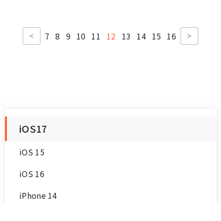
<
>
7
8
9
10
11
12
13
14
15
16
iOS17
iOS 15
iOS 16
iPhone 14
iPhone 13