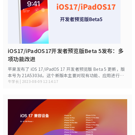
iOS17/iPadOS17开发者预览版Beta 5发布：多
项功能改进
苹果发布了 iOS 17/iPadOS 17 开发者预览版 Beta 5 更新，版
本号为 21A5303d。这个新版本主要对现有功能、应用进行了
改进和优化，而没有增加新的功能。
牛学长 | 2023-08-09 12:14:17