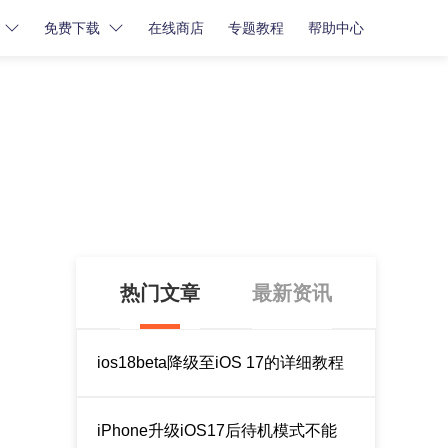
免费下载
在线商店
专题教程
帮助中心
密码解锁
密码解锁
牛学长苹果屏幕解锁工具
牛学长iCloud解锁工具
牛学长安卓屏幕解锁工具
热门文章
最新资讯
ios18beta降级至iOS 17的详细教程
iPhone升级iOS17后待机模式不能