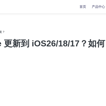
首页
产品中心
复
复
数据传输
数据传输
修复？
苹果手机修复工具
牛学长苹果数据管理工具
更新到 iOS26/18/17？如何
安卓手机修复工具
indows系统工具箱
文件修复工具
分区管理工具
重复文件删除工具
LL修复大师