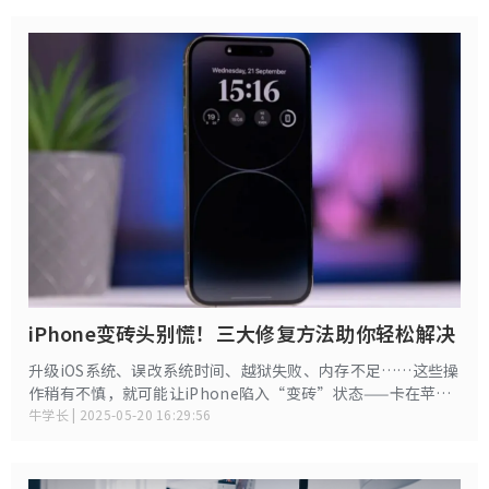
题如何解决？下面给大家分享iPhone拍摄卡顿的原因和解决办
法。
iPhone变砖头别慌！三大修复方法助你轻松解决
升级iOS系统、误改系统时间、越狱失败、内存不足……这些操
作稍有不慎，就可能让iPhone陷入“变砖”状态——卡在苹果
Logo界面、黑屏死机、无限重启，甚至无法开机。变砖不仅影
牛学长 | 2025-05-20 16:29:56
响日常使用，还可能丢失重要数据，下面就为大家分享几种有
效修复方法，快速解决iPhone变砖问题。