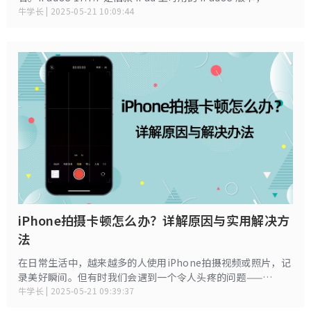
iPadOS 17.7.7 导致部分用户无法登录其应用，而 iPadOS
牛学长 | 2025-05-21 10:09:44
17.7.8 应该可以解决这个问题。
iPhone拍摄卡顿怎么办？详解原因与实用解决方
法
在日常生活中，越来越多的人使用iPhone拍摄视频或照片，记
录美好瞬间。但有时我们会遇到一个令人头疼的问题——
iPhone拍摄时画面出现卡顿或不流畅的情况。这种现象不仅影
牛学长 | 2025-05-21 09:39:37
响拍摄体验，也可能导致拍摄的视频画面不流畅，出现这个问