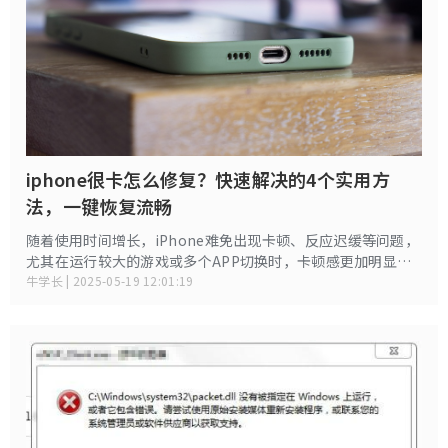
iphone很卡怎么修复？快速解决的4个实用方
法，一键恢复流畅
随着使用时间增长，iPhone难免出现卡顿、反应迟缓等问题，
尤其在运行较大的游戏或多个APP切换时，卡顿感更加明显。
这不仅影响日常使用体验，甚至有可能导致导致手机数据丢失
牛学长 | 2025-05-19 12:01:19
的情况，那么出现这种情况如何修复？下面来给大家分享几个
实用的修复办法！