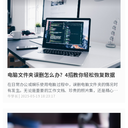
电脑文件夹误删怎么办？4招教你轻松恢复数据
在日常办公或娱乐使用电脑过程中，误删电脑文件夹的情况时
有发生。无论是重要的工作文档、珍贵的照片集，还是精心整
理的学习资料，一旦误删都可能带来巨大的困扰。数据丢失的
牛学长 | 2025-05-19 18:23:17
瞬间，焦虑和慌乱在所难免，但只要掌握科学的恢复方法，大
部分数据都有机会找回。下面就给大家来分享几种高效恢复误
删文件夹的方法，助手把手教你找回误删的文件夹。