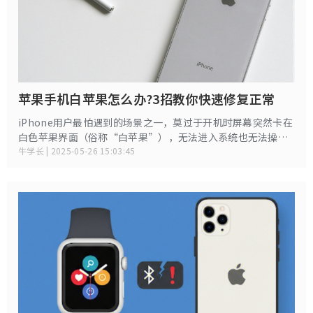
苹果手机白苹果怎么办?3招教你快速修复正常
iPhone用户最怕遇到的场景之一，莫过于开机时屏幕突然卡在
白色苹果界面（俗称“白苹果”），无法进入系统也无法操
作。无论是系统升级失败、越狱失误，还是误删系统文件或系
牛学长 | 2025-05-26 15:03:45
统冲突等导致的，白苹果都可能导致苹果手机数据丢失，甚至
需要返厂维修。面对白苹果这种情况，如何快速自救？下面给
大家分享3种高效解决方法，助你轻松摆脱白苹果困扰！