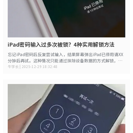
iPad密码输入过多次被锁？4种实用解锁方法
忘记iPad密码后反复尝试输入，结果屏幕弹出iPad已停用请XX
分钟后再试。这种情况只能通过抹除设备数据的方式解锁，若
之前有 iCloud 或电脑备份，后续可恢复数据，以下是4种的可
牛学长 | 2025-12-29 18:32:48
靠解决办法。