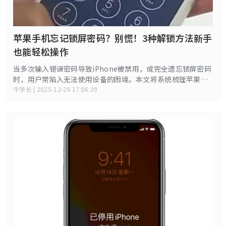
苹果手机忘记锁屏密码？别慌！3种解锁方法新手
也能轻松操作
当多次输入错误密码导致iPhone被禁用，或完全遗忘锁屏密码
时，用户常陷入无法使用设备的困境。本文将系统梳理苹果官
方提供的解锁方案，涵盖不同场景下的操作流程，帮助用户安
牛学长 | 2025-12-26 17:06:39
全恢复设备访问权限。