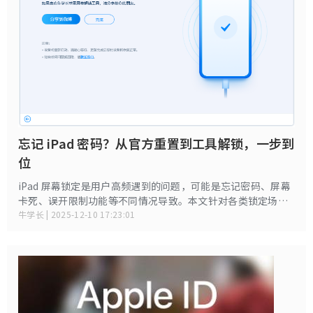
忘记 iPad 密码？从官方重置到工具解锁，一步到
位
iPad 屏幕锁定是用户高频遇到的问题，可能是忘记密码、屏幕
卡死、误开限制功能等不同情况导致。本文针对各类锁定场
景，提供从简单操作到专业修复的完整解决方案，帮你快速恢
牛学长 | 2025-12-10 17:23:01
复设备使用。