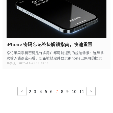
iPhone 密码忘记终极解锁指南，快速重置
忘记苹果手机密码是许多用户都可能遇到的尴尬场景：连续多
次输入错误密码后，设备被锁定并显示iPhone已停用的提示，
甚至面临数据丢失风险。本文将系统梳理不同场景下的解锁方
牛学长 | 2025-11-28 18:48:11
法，帮助您安全高效地恢复设备访问权限。
<
>
2
3
4
5
6
7
8
9
10
11