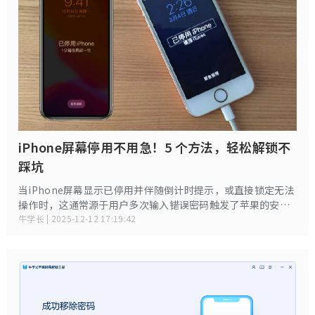
iPhone屏幕停用不用急！5 个方法，轻松解锁不
踩坑
当iPhone屏幕显示已停用并伴随倒计时提示，或直接锁定无法
操作时，这通常源于用户多次输入错误密码触发了苹果的安全
保护机制。本文将系统梳理5种解锁方案，帮助用户高效解决问
牛学长 | 2025-12-12 17:19:42
题。