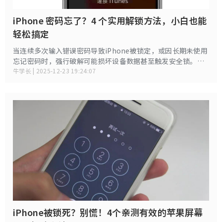
iPhone 密码忘了？4 个实用解锁方法，小白也能
轻松搞定
当连续多次输入错误密码导致iPhone被锁定，或因长期未使用
忘记密码时，强行破解可能损坏设备数据甚至触发安全锁。本
文将详细介绍苹果官方推荐的4种安全解锁方法，帮助您在不丢
牛学长 | 2025-12-23 19:24:07
失数据的前提下重获设备访问权限。
iPhone被锁死？别慌！4个亲测有效的苹果屏幕