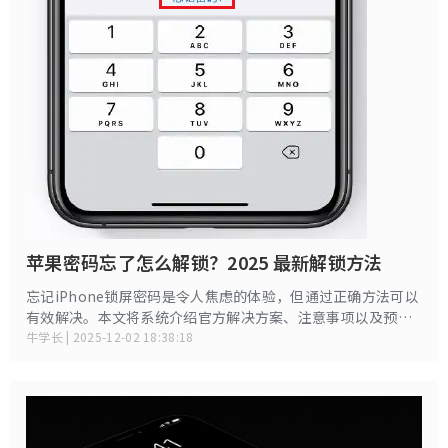
苹果密码忘了怎么解锁？2025 最新解锁方法
忘记iPhone锁屏密码是令人焦虑的体验，但通过正确方法可以
有效解决。本文将系统介绍官方解决方案、注意事项以及预防
措施，帮助您在保护数据安全的前提下重新获得设备访问权
牛学长 | 2025-12-02 18:38:18
限。