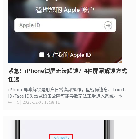
紧急！iPhone锁屏无法解锁？4种屏幕解锁方式
任选
iPhone屏幕解锁是用户日常高频操作，但密码遗忘、Touch
ID/Face ID失效或设备故障可能导致无法正常进入系统。本文
系统梳理4种主流解锁方法，帮助用户解决烦恼。
牛学长 | 2025-12-05 18:38:11