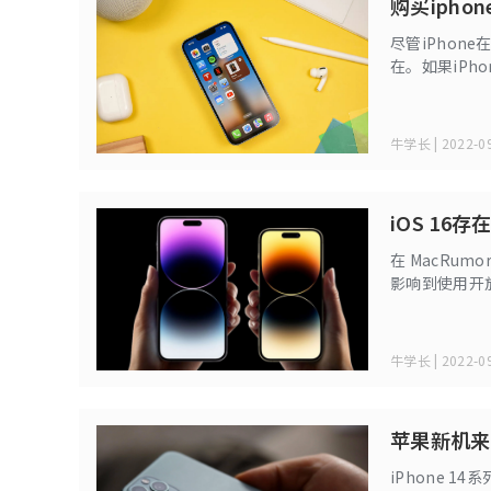
购买ipho
尽管iPhon
在。如果iPh
次使用难免还
小细节，以避
牛学长 | 2022-09
iOS 16
在 MacRu
影响到使用开放
在初始化 iOS 
然后返回到之前
牛学长 | 2022-09
苹果新机来了
iPhone 