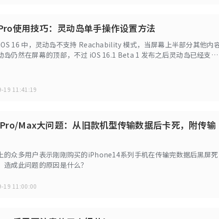
14 Pro使用技巧：灵动岛单手操作设置方法
OS 16 中，灵动岛不支持 Reachability 模式，当屏幕上半部分其他内
仍然在屏幕的顶部，不过 iOS 16.1 Beta 1 发布之后灵动岛已经支持
lity 模式。Reachability 也就是单手操作模式，这个功能旨在让大屏手机更
，开启后会降低屏幕的上半部分，使其在手指可触及的地方。
-19 11:41:19
 14 Pro/Max大问题：从旧款机型传输数据后卡死，附传输
的众多用户表示刚刚购买的iPhone14系列手机在传输完数据后黑屏死
。造成此问题的原因是什么？
-19 11:00:00