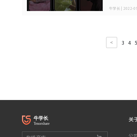
牛学长 | 2022-09
<
3
4
关
公