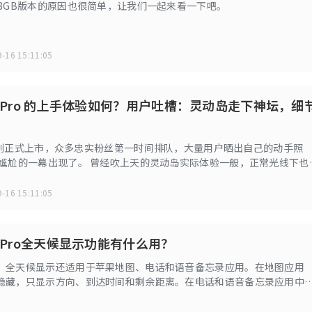
28GB版本的原因也很简单，让我们一起来看一下吧。
-16 15:11:05
 14 Pro 的上手体验如何？用户吐槽：灵动岛走下神坛，细
14系列正式上市，众多忠实粉丝第一时间排队，大量用户晒出自己的动手照
，尴尬的一幕出现了。 曾经吹上天的灵动岛实际体验一般，正常光线下也
。
-16 15:11:05
 14 Pro全天候显示功能有什么用？
，全天候显示还适用于苹果地图、电话和语音备忘录应用。在地图应用
隐藏，只显示方向、到达时间和剩余距离。在电话和语音备忘录应用中
分都会变暗。