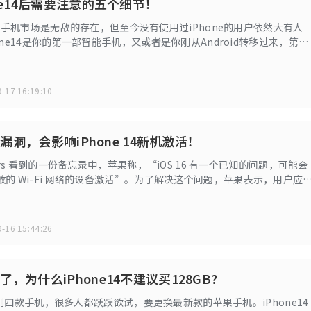
ne14后需要注意的五个细节！
e在手机市场是无敌的存在，但至今没有使用过iPhone的用户依然大有人
one14是你的第一部智能手机，又或者是你刚从Android转移过来，第一
是会感到陌生，都有很多东西需要适应。鉴于此，请你收好以下四个使
免犯错误
-17 16:19:10
存在漏洞，会影响iPhone 14新机激活！
mors 看到的一份备忘录中，苹果称，“iOS 16 有一个已知的问题，可能会
的 Wi-Fi 网络的设备激活”。为了解决这个问题，苹果表示，用户应
时，在提示连接到 Wi-Fi 网络时选择“用 iTunes 连接到 Mac 或 PC”，
的屏幕，使用 Wi-Fi 再次尝试，直到激活成功。
-16 15:44:26
，为什么iPhone14不建议买128GB?
14系列四款手机，很多人都跃跃欲试，要更换最新款的苹果手机。iPhone14