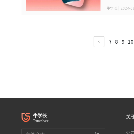
牛学长 | 2024-08
<
7
8
9
10
关
公