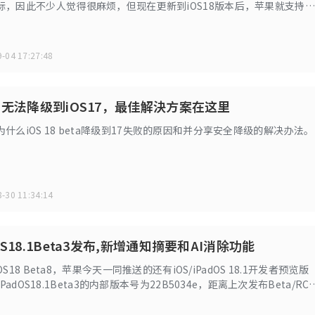
标，因此不少人觉得很麻烦，但现在更新到iOS18版本后，苹果就支持用
Phone桌面图标颜色了，可以一次更改所有图标的颜色，而且除了可以一
浅色之外，也能自由选择其他颜色。
-04 17:27:48
eta无法降级到iOS17，最佳解決方案在这里
什么iOS 18 beta降级到17失败的原因和并分享安全降级的解决办法。
-30 11:34:14
dOS18.1Beta3发布,新增通知摘要和AI消除功能
dOS18 Beta8，苹果今天一同推送的还有iOS/iPadOS 18.1开发者预览版
S/iPadOS18.1Beta3的内部版本号为22B5034e，距离上次发布Beta/RC