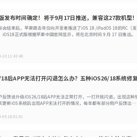
正式版发布时间确定！将于9月17日推送，兼容这27款机型
结束后，苹果跟去年仅向开发者推送了iOS 18 /iPadOS 18的RC（发
iOS18正式版根据苹果中国官网显示，将在北京时间 9 月 17 日推出。
-10 11:43:48
6/18后APP无法打开闪退怎么办？五种iOS26/18系统修
反馈说升级iOS26/18后APP无法正常打开，一打开就闪退，出现这种
实更新iOS系统后出现APP无法打开的情况，每年都有部分用户反馈出现
其是第一个大版本更新特别多，今天小编就给大家分享几种修复办法。
-09 18:01:01