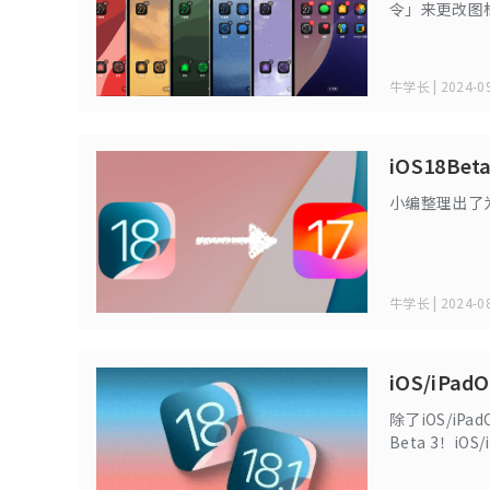
令」来更改图
户自由更改i
键改成深色、
牛学长 | 2024-09
iOS18B
小编整理出了为
牛学长 | 2024-08
iOS/iPa
除了iOS/iPa
Beta 3！iO
隔8天。