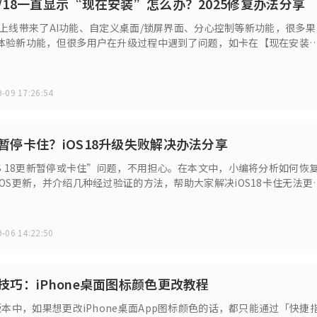
26/18一直显示“现在安装”怎么办？2025修复办法分享
8发布上线带来了AI功能、自定义桌面/锁屏界面、分心控制等新功能，很多果
体验新功能，但很多用户在升级过程中遇到了问题，如卡在【现在安装
法使用手机。
-09 17:26:54
更新暂停卡住？iOS18升级失败解决办法分享
OS 18更新暂停或卡住”问题，不用担心。在本文中，小编将分析如何恢
OS更新，并介绍几种经过验证的方法，帮助大家解决iOS18卡住无法更
iPhone或iPad上的iOS 18更新。
-06 14:22:50
用技巧：iPhone桌面图标颜色更改教程
版本中，如果想更改iPhone桌面App图标颜色的话，都只能通过「快捷