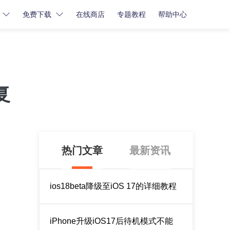
免费下载
在线商店
专题教程
帮助中心
密码解锁
密码解锁
牛学长苹果屏幕解锁工具
复
牛学长iCloud解锁工具
牛学长安卓屏幕解锁工具
热门文章
最新资讯
ios18beta降级至iOS 17的详细教程
iPhone升级iOS17后待机模式不能