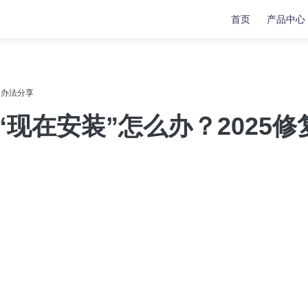
首页
产品中心
复
复
数据传输
数据传输
修复办法分享
苹果手机修复工具
牛学长苹果数据管理工具
示“现在安装”怎么办？2025修
安卓手机修复工具
indows系统工具箱
文件修复工具
分区管理工具
重复文件删除工具
LL修复大师