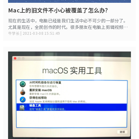
Mac上的旧文件不小心被覆盖了怎么办？
现在的生活中，电脑已经是我们生活中必不可少的一部分了。
尤其是现在，全民创作的时代。很多朋友在电脑上剪辑视频，
次数多了，难免就会犯错。比如像上面的网友提到的一样，不
牛学长 | 2021-03-08 15:51:49
小心用新的文件把旧的版本文件给覆盖了，但是又想要找回旧
的版本，怎么办呢？ 以前我们也讨论过关于Mac电脑回收站清
空、word意外关闭要怎么恢复——《Mac上意外清空的废纸篓
要如何恢复？》《Mac电脑中word文档意外关闭怎么恢复》。
今天我们就来讨论一下，在Mac电脑上，旧文件不小心被同名
覆盖了该怎么办？