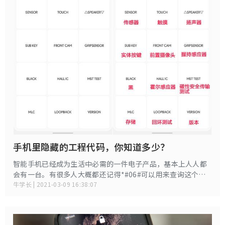
手机里隐藏的工程代码，你知道多少？
智能手机已经成为生活中必需的一件电子产品，基本上人人都
会有一台。有很多人大概都还记得*#06#可以用来查询这个手
机的身份证号码，用来辨别这个手机是不是原厂机。还有
牛学长 | 2021-03-09 16:38:07
*#21#可以用来查询当前手机的呼叫转移状态。 那么，除了这
些常用的手机隐藏的工程代码，还有哪些大家不知道的呢？ 今
天我们就以三星手机为例，来和大家讨论一下那些大家还不知