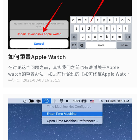
如何重置Apple Watch
在讨论这个问题之前，其实我们之前也有讲过关于Apple
watch的重置办法，如之前讨论过的《如何修复Apple Watch
卡在更新界面》、《Apple Watch数据无法同步怎么办》、
牛学长 | 2021-03-08 16:25:15
《Apple Watch常见的使用问题及解决办法》等都有讲到过
Apple watch的重置办法。 但是每一篇都只是简单提到，今天
我们就来详细讨论一下有关如何重置Apple watch的操作办
法。