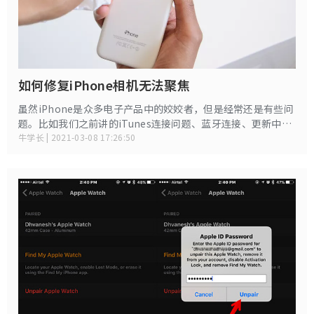
如何修复iPhone相机无法聚焦
虽然iPhone是众多电子产品中的姣姣者，但是经常还是有些问
题。比如我们之前讲的iTunes连接问题、蓝牙连接、更新中断
的问题，还有之前讨论过的相机无法聚焦的问题《iPhone XS
牛学长 | 2021-03-08 17:26:50
Max相机模糊怎么办》。 那今天为什么还是讨论iPhone相机无
法聚焦的问题呢？因为之前只是讲了iPhone xs max单一机型
的相机无法聚焦的问题，讲的比较简单。 今天，详细讨论一下
关于iPhone相机无法聚焦的相关解决办法有哪些？