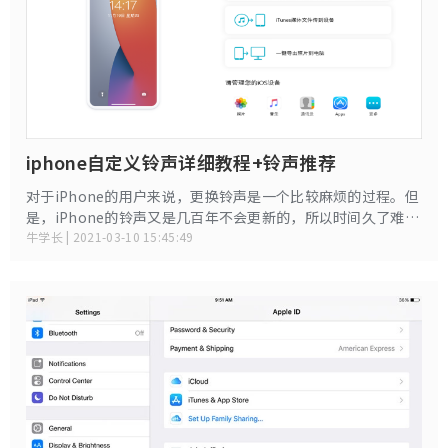
iphone自定义铃声详细教程+铃声推荐
对于iPhone的用户来说，更换铃声是一个比较麻烦的过程。但
是，iPhone的铃声又是几百年不会更新的，所以时间久了难免
想要换个新歌，以防耳朵起茧。好了，废话不多说。今天帮大
牛学长 | 2021-03-10 15:45:49
家整理了一篇教程，如何在iPhone内自定义铃声