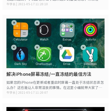
常使用中，就要做好备份工作，通常大家备份的方式有：
牛学长 | 2021-05-17 11:20:10
iTunes备份，iCloud备份。下面我们就来看看如何使用iCloud
备份。
解决iPhone屏幕冻结/一直冻结的最佳方法
如果您的iPhone在更新或者重启时屏幕一直处于冻结状态该怎
么办？这也是让人非常沮丧的事情。在这里小编就带大家了解
一下解决这类问题解决方案。
牛学长 | 2021-05-17 11:20:07