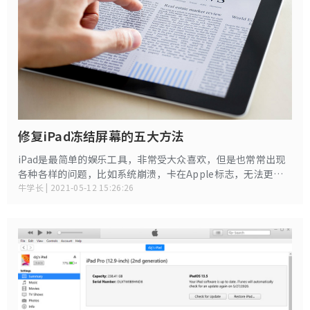
修复iPad冻结屏幕的五大方法
iPad是最简单的娱乐工具，非常受大众喜欢，但是也常常出现
各种各样的问题，比如系统崩溃，卡在Apple标志，无法更
新，iPad屏幕被冻结等。当您的iPad被冻结时，不管你怎么点
牛学长 | 2021-05-12 15:26:26
击，它都没有反应，这个问题也是最常见的问题，那么我们今
天就来了解一下如何解决iPad屏幕被冻结的问题吧。方法很全
哦。