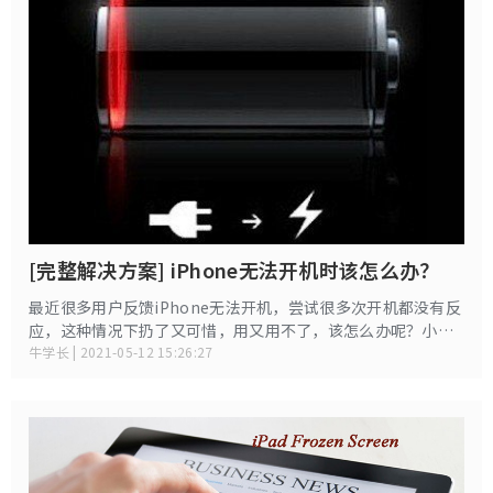
[完整解决方案] iPhone无法开机时该怎么办？
最近很多用户反馈iPhone无法开机，尝试很多次开机都没有反
应，这种情况下扔了又可惜，用又用不了，该怎么办呢？小编
今天来说一说关于iPhone无法开机的解决办法，板凳做好，我
牛学长 | 2021-05-12 15:26:27
们要开始了。。。