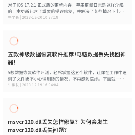
对于iOS 17.2.1 正式版的更新内容，苹果更新日志是这样介绍
的：本更新包含了重要的错误修复，并解决了某些情况下电池
电量较预期更快耗尽的问题，建议所有用户安装。需要注意的
牛学长 | 2023-12-20 10:37:18
是，因苹果各区域节点服务器配置缓存问题，可能有些地方探
测到升级更新的时间略有延迟，但不会太久。
五款神级数据恢复软件推荐!电脑数据丢失找回神
器！