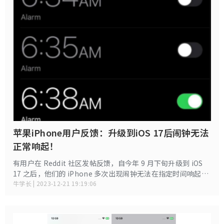
苹果iPhone用户反馈：升级到iOS 17后闹钟无法
正常响起！
有用户在 Reddit 社区发帖反馈，自今年 9 月下旬升级到 iOS
17 之后，他们的 iPhone 多次出现闹钟无法在指定时间响起，
或者按时响起但没有声音或振动的情况。这个帖子迅速引起了
牛学长 | 2023-12-21 19:19:06
大量用户的共鸣，短时间内就获得了超过 2600 个“认同”和
超过 1000 条评论。