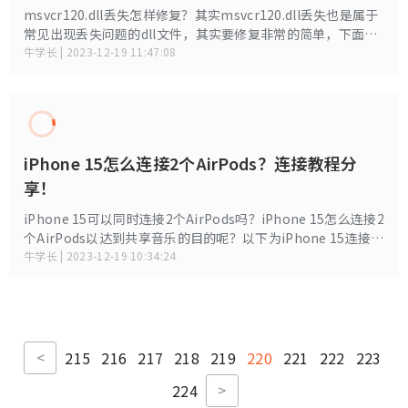
5款数据恢复软件评测，轻松掌握这五个软件，让你在工作中遇
到了文件被不小心误删除的情况，不再感到焦虑。下面就一起
来看看吧！
牛学长 | 2023-12-19 16:04:04
msvcr120.dll丢失怎样修复？为何会发生
msvcr120.dll丢失问题？
msvcr120.dll丢失怎样修复？其实msvcr120.dll丢失也是属于
常见出现丢失问题的dll文件，其实要修复非常的简单，下面小
编就来给大家详细的来说说msvcr120.dll丢失的原因和修复方
牛学长 | 2023-12-19 11:47:08
法。