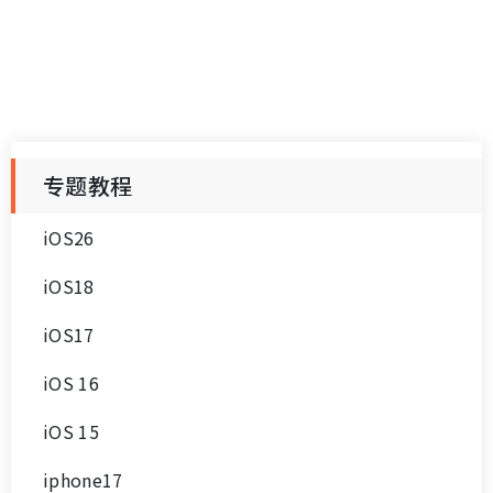
iPhone 15怎么连接2个AirPods？连接教程分
享！
iPhone 15可以同时连接2个AirPods吗？iPhone 15怎么连接2
个AirPods以达到共享音乐的目的呢？以下为iPhone 15连接2
个AirPods操作步骤，大家可以参考一下。
牛学长 | 2023-12-19 10:34:24
<
215
216
217
218
219
220
221
222
223
>
224