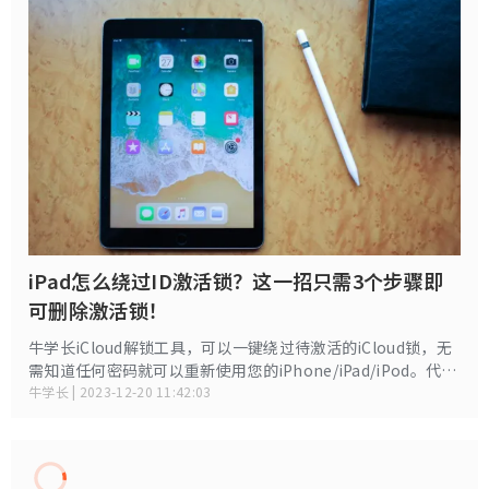
iPad怎么绕过ID激活锁？这一招只需3个步骤即
可删除激活锁！
牛学长iCloud解锁工具，可以一键绕过待激活的iCloud锁，无
需知道任何密码就可以重新使用您的iPhone/iPad/iPod。代价
是不能用移动数据，不能登录Apple ID，但是能用WiFi。iPad
牛学长 | 2023-12-20 11:42:03
绕开激活锁的代价，远远比iPhone更低——毕竟很多人本来买
的就是WiFi版本 。