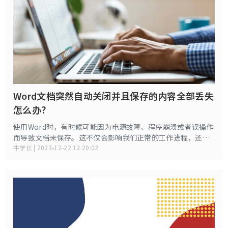
Word文档突然自动关闭并且保存的内容全部丢失
怎么办？
使用Word时，有时候可能因为电源故障、程序崩溃或者误操作
而导致文档未保存。这不仅会影响我们正常的工作进程，还会
加大我们的工作量。那么，Word文档没保存，里面的文字和数
牛学长 | 2023-12-22 12:20:02
据还有可能恢复吗？别担心，继续往下看吧！答案在下文！