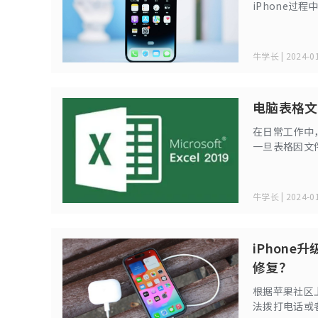
iPhone过
APP出现闪
法！
牛学长 | 2024-01
电脑表格文
在日常工作中
一旦表格因文
找回呢？为了
快来试试吧！
牛学长 | 2024-01
iPhone
修复？
根据苹果社区上
法拨打电话或者