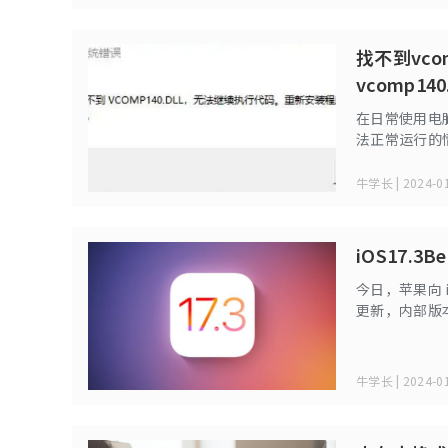
找不到vco
vcomp140
在日常使用电脑
法正常运行的
助用户克服这
整套可行的vco
牛学长 | 2024-01
iOS17
今日，苹果向 iPh
更新，内部版本
牛学长 | 2024-01