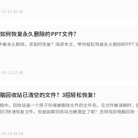
一问题，我们首先需要理解vcruntime140_1.dll文件是什么，它的作
到vcruntime140_1.dll无法执行的多种解决方法。
-07 11:41:45
：如何恢复永久删除的PPT文件？
文件被永久删除，该如何恢复？阅读本文，带你轻松恢复永久删除的PPT
-06 12:37:48
脑回收站已清空的文件？3招轻松恢复！
ws系统中，回收站是一个用于存储被删除文件的文件夹。在文件被误删时，
我们快速恢复文件。但是如果回收站也被清空了呢？怎样找回电脑回收
呢？有几个比较简单有效的方法，有需要的用户快来试试吧！
-05 18:28:04