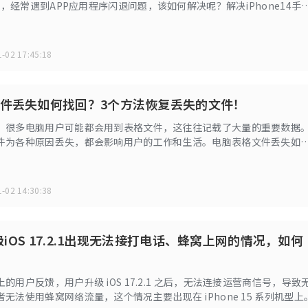
程中，经常遇到APP应用程序闪退问题，该如何解决呢？解决iPhone14手
退的情况，要先了解原因，根据应用程序出现闪退的原因选择合适的解决
-02 17:45:18
件丢失如何找回？3个方法恢复丢失的文件！
，很多电脑用户可能都会用到表格文件，这往往记载了大量的重要数据
件为各种原因丢失，都会影响用户的工作和生活。电脑表格文件丢失如
帮助大家更好的解决该问题，小编给大家总结了几个文件恢复的小技巧
-02 14:30:38
升级iOS 17.2.1出现无法接打电话、蜂窝上网的情况，如何
的用户反馈，用户升级 iOS 17.2.1 之后，无法连接运营商信号，导致
无法使用蜂窝网络流量，这个情况主要出现在 iPhone 15 系列机型上