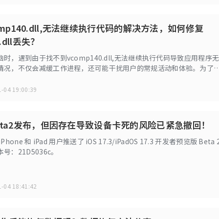
mp140.dll,无法继续执行代码的解决方法，如何修复
.dll丢失？
时，遇到由于找不到vcomp140.dll,无法继续执行代码导致应用程序
情况，不仅会减缓工作进程，还可能干扰用户的常规活动和体验。为了
一挑战并恢复电脑的功能性，本文将深入探讨此类问题的成因，并提出
mp140.dll丢失解决方案。
-04 19:00:39
.3Beta2发布，但因存在导致设备卡死的风险已紧急撤回！
one 和 iPad 用户推送了 iOS 17.3/iPadOS 17.3 开发者预览版 Beta 
号：21D5036c。
-04 18:41:42