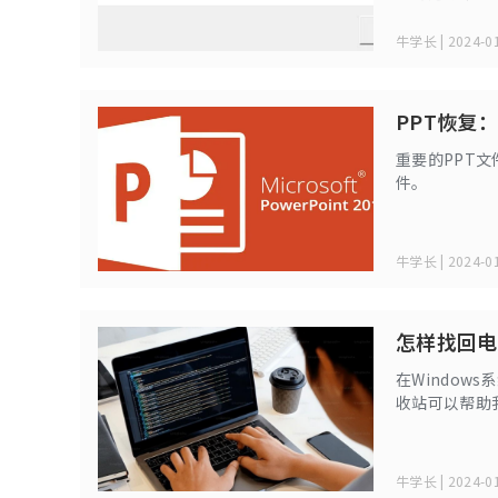
为了正确处理这
用，以及了解找不
牛学长 | 2024-01
PPT恢复
重要的PPT
件。
牛学长 | 2024-01
怎样找回电
在Windo
收站可以帮助
已清空的文件
牛学长 | 2024-01