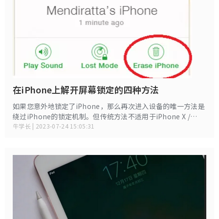
在iPhone上解开屏幕锁定的四种方法
如果您意外地锁定了iPhone，那么再次进入设备的唯一方法是
绕过iPhone的锁定机制。但传统方法不适用于iPhone X /
8/7/6/5 / SE等复杂设备。所以， 如何删除屏幕锁定 ？
牛学长 | 2023-07-24 15:05:31