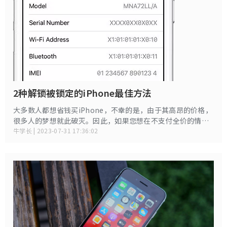
2种解锁被锁定的iPhone最佳方法
大多数人都想省钱买iPhone，不幸的是，由于其高昂的价格，
很多人的梦想就此破灭。因此，如果您想在不支付全价的情况
下购买 iPhone，那么您最好的选择是购买二手或翻新
牛学长 | 2023-07-31 17:36:02
iPhone。虽然这是一个好主意，但有时以前的用户会尝试以较
低的价格出售有缺陷的设备。就像上面的情况一样，设备被锁
定