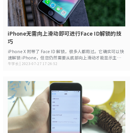
iPhone无需向上滑动即可进行Face ID解锁的技
巧
iPhone X 附带了 Face ID 解锁，很多人都用过。它确实可以快
速解锁 iPhone，但您仍然需要从底部向上滑动才能显示主屏
幕。因此，无需向上滑动即可解锁 iPhone 实际上会让一切变
牛学长 | 2023-07-27 17:26:52
得更快。我们在这里介绍了一些 iPhone 无需滑动解锁的技巧