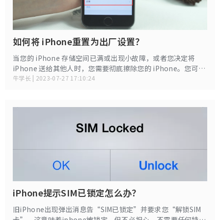
如何将 iPhone重置为出厂设置？
当您的 iPhone 存储空间已满或出现小故障，或者您决定将
iPhone 送给其他人时，您需要彻底擦除您的 iPhone。您可能
对 iPhone 出厂设置有基本了解。在这篇文章中，我们将介绍
牛学长 | 2023-07-27 17:10:24
4 种简单的方法，指导我们如何将 iPhone 重置为出厂设置
iPhone提示SIM已锁定怎么办？
旧iPhone出现弹出消息告“SIM已锁定”并要求您“解锁SIM
卡”。这意味着iphone被锁定，但不必担心，不需要任何特殊