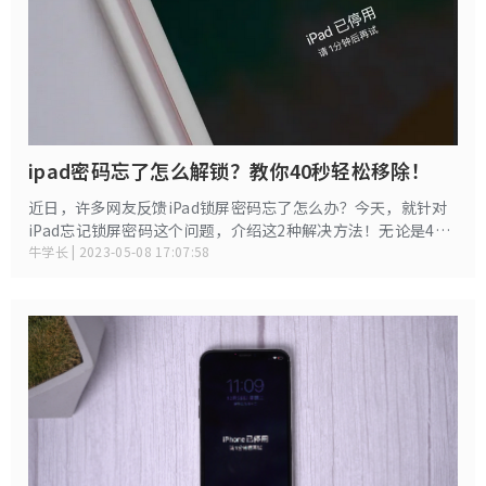
ipad密码忘了怎么解锁？教你40秒轻松移除！
近日，许多网友反馈iPad锁屏密码忘了怎么办？今天，就针对
iPad忘记锁屏密码这个问题，介绍这2种解决方法！无论是4位/
6位数字密码，指纹锁或人脸识别锁，都可以用三种方法其一进
牛学长 | 2023-05-08 17:07:58
行删除锁屏密码！但是设备将会丢失数据。