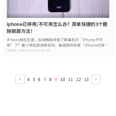
iphone已停用/不可用怎么办？简单快捷的3个删
除锁屏方法！
iPhone放在包里，因误触碰导致了屏幕显示“iPhone不可
用”了？被小孩乱按锁屏密码，输错密码导致“iPhone已停用
连接iTunes”！此时，iPhone锁屏密码忘记是无法重设或找
牛学长 | 2023-04-16 13:21:29
回的，牛学长就来介绍这 3 个简单且快捷的删除锁屏方法！
<
>
4
5
6
7
8
9
10
11
12
13