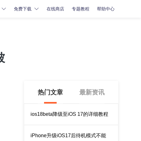
免费下载
在线商店
专题教程
帮助中心
密码解锁
密码解锁
牛学长苹果屏幕解锁工具
被
牛学长iCloud解锁工具
牛学长安卓屏幕解锁工具
热门文章
最新资讯
ios18beta降级至iOS 17的详细教程
iPhone升级iOS17后待机模式不能