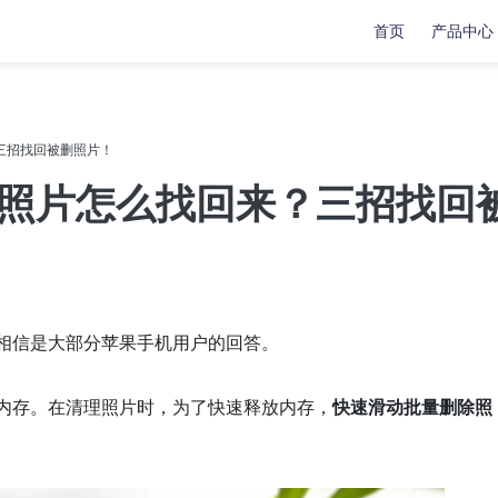
首页
产品中心
复
复
数据传输
数据传输
？三招找回被删照片！
苹果手机修复工具
牛学长苹果数据管理工具
重要照片怎么找回来？三招找回
安卓手机修复工具
indows系统工具箱
文件修复工具
分区管理工具
相信是大部分苹果手机用户的回答。
重复文件删除工具
用内存。在清理照片时，为了快速释放内存，
快速滑动批量删除照
LL修复大师