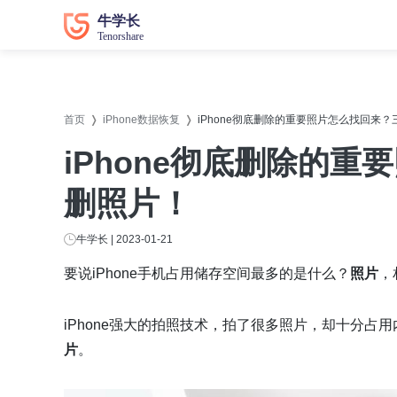
数据恢复
数据恢复
系统修
系统修
首页
iPhone数据恢复
iPhone彻底删除的重要照片怎么找回来
牛学长苹果数据恢复工具
牛学长
iPhone彻底删除的
牛学长安卓数据恢复工具
牛学长
删照片！
牛学长Windows数据恢复工具
牛学长W
牛学长Mac数据恢复工具
牛学长
牛学长 | 2023-01-21
牛学长
要说iPhone手机占用储存空间最多的是什么？
照片
，
牛学长
iPhone强大的拍照技术，拍了很多照片，却十分占
牛学长D
片
。