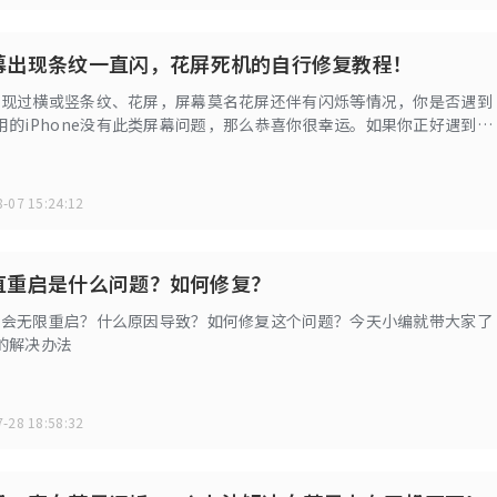
e屏幕出现条纹一直闪，花屏死机的自行修复教程！
屏幕出现过横或竖条纹、花屏，屏幕莫名花屏还伴有闪烁等情况，你是否遇到
用的iPhone没有此类屏幕问题，那么恭喜你很幸运。如果你正好遇到了
么小编教你自行修复。
-07 15:24:12
e一直重启是什么问题？如何修复？
为什么会无限重启？什么原因导致？如何修复这个问题？今天小编就带大家了
的解决办法
-28 18:58:32