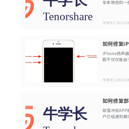
年来抱怨的一些问
通常会努力推
已经测试了在
断更新电子邮
牛学长 | 2022-06
如何修复i
iPhone扬
题不仅仅是由
正常工作。但
导致问题，因
牛学长 | 2022-06
如何修复部
部落冲突AP
户已经遇到崩
无法在iPhone
自助步骤。