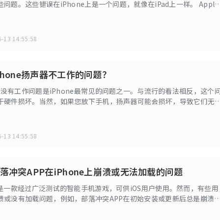
题。这些错误在iPhone上是一个问题，就像在iPad上一样。 Apple
动修补问题的更新，但由于他们可能需要几天到几周才能解决问题，我
等待更新时可能有效的不同有效解决方案。以下是iPhone上的问题，不
件以及如何解决它们。
-13 14:55:58
Phone扬声器不工作的问题？
声器没有工作问题是iPhone最常见的问题之一。与流行的看法相反，这个
于硬件损坏。当然，如果您放下手机，扬声器可能会损坏，导致它们无
有时，问题也可能是由临时软件崩溃引起的。由于硬件和软件问题都可
此我们收集的解决方案可以帮助您解决问题而不管原因。
-13 14:55:58
落冲突APP在iPhone上崩溃或无法加载的问题
P是一款经过广泛测试的智能手机游戏，可供iOS用户使用。然而，有些用
溃或没有加载问题，例如，部落冲突APP在初始安装或更新后总是崩溃
 7/7 Plus / 6s / 6 / 5s / 5上加载。现在，如果您遇到问题，可以尝试一