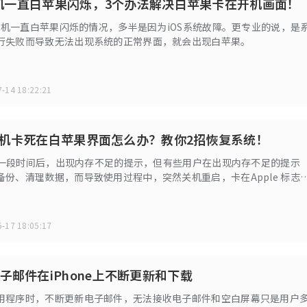
e开机一直白苹果闪烁，3个办法解决白苹果卡在开机画面！
e开机一直白苹果闪烁的情况，多半是因为iOS系统故障。更专业的说，是
行失败而导致无法出现系统的正常界面，就会出现白苹果。
-14 18:22:21
e8开机卡死在白苹果界面怎么办？教你2招恢复系统！
8使用一段时间后，出现内存不足的提示，但有些用户在出现内存不足的提示
备份、清理数据，而导致使用过程中，突然关机重启，卡在Apple 标志
开机重启，怎么办？
-17 18:05:17
子邮件在iPhone上不断更新和下载
用程序时，不断更新电子邮件，无法接收电子邮件和空白屏幕只是用户