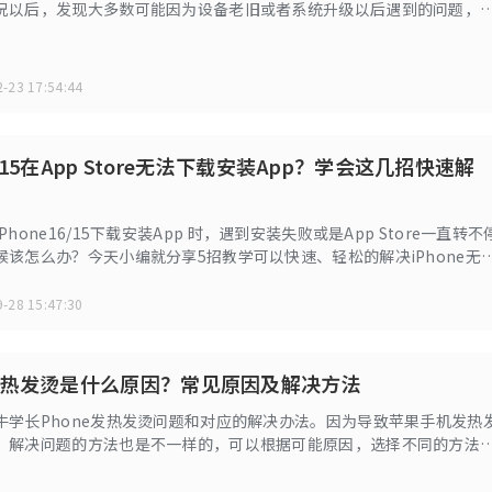
况以后，发现大多数可能因为设备老旧或者系统升级以后遇到的问题，
白屏带来诸多不便，该如何解决呢？今天，小编给大家带来一些解决办
-23 17:54:44
16/15在App Store无法下载安装App？学会这几招快速解
hone16/15下载安装App 时，遇到安装失败或是App Store一直转不
候该怎么办？今天小编就分享5招教学可以快速、轻松的解决iPhone无
题！
-28 15:47:30
热发烫是什么原因？常见原因及解决方法
牛学长Phone发热发烫问题和对应的解决办法。因为导致苹果手机发热
，解决问题的方法也是不一样的，可以根据可能原因，选择不同的方法