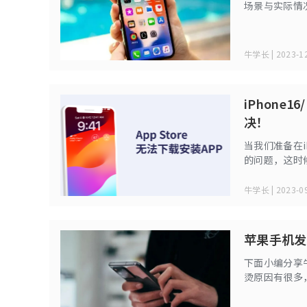
场景与实际情
常遇到闪退或
快来看看吧！
牛学长 | 2023-12
iPhone
决！
当我们准备在iP
的问题，这时
安装App的问
牛学长 | 2023-09
苹果手机发
下面小编分享
烫原因有很多
试解决！