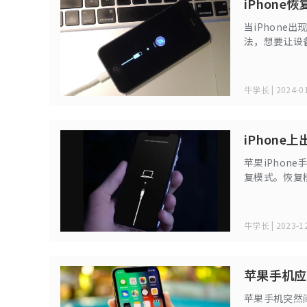
iPhon
当iPhon
法，想要让设
设置以后，手
将给大家介绍
牛学长 | 2024-01
iPhone
苹果iPhon
复模式。恢复
按、错按等，
牛学长 | 2023-12
苹果手机应
苹果手机突然