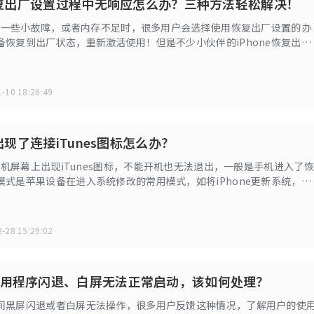
e恢复出厂设置过程中无响应怎么办？三种方法轻松解决！
e出现一些小故障，或者内存不足时，很多用户会选择使用恢复出厂设置的办
备恢复到出厂状态，重新激活使用！但是不少小伙伴的iPhone恢复出厂
机进行重启但是进度条一直卡住无法正常开机使用。不用担心，今天小
三种解决办法，一起来看看吧！
-10 18:26:49
上出现了连接iTunes图标怎么办？
e手机屏幕上出现iTunes图标，不能开机也无法退出，一般是手机进入了恢
模式是苹果设备在进入系统修改的常用模式，如将iPhone更新系统，误
都可能导致手机误被置入恢复模式。
-28 15:29:02
用程序闪退、白屏无法正常启动，该如何处理？
间黑屏闪退或者白屏无法操作，很多用户反馈这种情况，了解用户的使