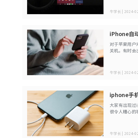
牛学长 | 2024-02
iPhon
对于苹果用户
关机。有时会
致？下面小编
法，确保iPh
牛学长 | 2024-02
iphon
大家有出现过
很令人糟心的
里，并且也不
死机，可以尝
牛学长 | 2024-02