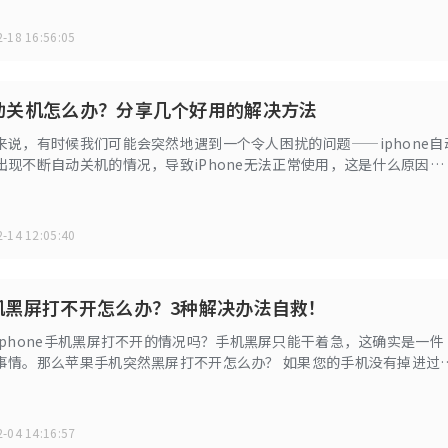
-18 16:56:05
e自动关机怎么办？分享几个好用的解决方法
来说，有时候我们可能会突然地遇到一个令人困扰的问题——iphone自
出现不断自动关机的情况，导致iPhone无法正常使用，这是什么原因导
就给大家分享导致iPhone自动关机的原因，并提供一些实用的解决方
one的正常运行。
-14 12:05:40
e手机黑屏打不开怎么办？3种解决办法自救！
iphone手机黑屏打不开的情况吗？手机黑屏只能干着急，这确实是一件
事情。那么苹果手机突然黑屏打不开怎么办？ 如果您的手机没有掉进过
是因为硬件损坏（电池老化、主板故障、屏幕连接故障等等）导致的黑
试通过小编这3种方法来进行自救。
-04 14:16:57