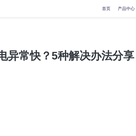
首页
产品中心
复
复
数据传输
数据传输
苹果手机修复工具
牛学长苹果数据管理工具
8后耗电异常快？5种解决办法分享
安卓手机修复工具
indows系统工具箱
文件修复工具
分区管理工具
重复文件删除工具
LL修复大师