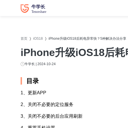
数据恢复
数据恢复
系统修
系统修
首页
iOS18
iPhone升级iOS18后耗电异常快？5种解决办法分享
牛学长苹果数据恢复工具
牛学长
iPhone升级iOS1
牛学长安卓数据恢复工具
牛学长
牛学长Windows数据恢复工具
牛学长W
牛学长 | 2024-10-24
牛学长Mac数据恢复工具
牛学长
目录
牛学长
1、更新APP
牛学长
2、关闭不必要的定位服务
牛学长D
3、关闭不必要的后台应用刷新
4、重置手机设置