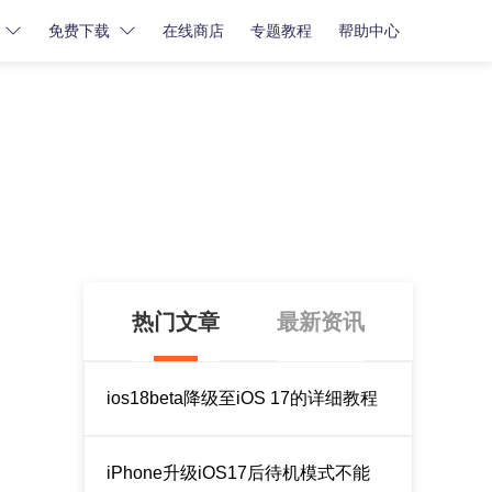
免费下载
在线商店
专题教程
帮助中心
密码解锁
密码解锁
牛学长苹果屏幕解锁工具
牛学长iCloud解锁工具
牛学长安卓屏幕解锁工具
热门文章
最新资讯
ios18beta降级至iOS 17的详细教程
iPhone升级iOS17后待机模式不能