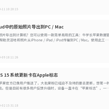
除。
-11 10:20:15
oud中的原始照片导出到PC / Mac
oud照片导出到计算机？您可以使用一款简单易用的工具：牛学长苹果数据
灵活地将照片从iPhone / iPad / iPod传输到PC / Mac。使用此工具
：即在传输iCloud照片时，它们将失去原始质量并以缩略图形式导出。
很容易解决。请继续阅读如何在iCloud中导出原始照片。
-09 18:11:26
S 15 系统更新卡在Apple标志
Beta8苹果官方已像用户推送了，大批果粉已经迫不及待的要去更新，想第一
能。但是目前有很多用户反馈升级时，设备一直卡在“苹果标志”，一
，一动不动。遇到这种情况，我们先分析一下原因，然后小编将在本文
方案。
-02 15:31:18