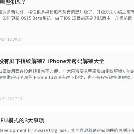
支持哪些机型？
更新了这么多新功能，相信很多果粉迫不及待的想升级了，升级方法小编之前
如何更新iOS15 Beta系统。由于iOS 15目前还是测试版本，升级前请
那么在这里小编要和大家分享的是iOS设备备份的方法。
-24 19:30:24
13 没有屏下指纹解锁？iPhone无密码解锁大全
口罩使用面容ID解锁非常不方便，广大果粉要求苹果增加指纹解锁功能
据供应链消息称iPhone 13既没有屏下指纹，也不会有按键指纹解锁
等吧！
-24 09:17:47
 DFU模式的3大事项
evelopment Firmware Upgrade，实际意思就是iPad固件的强制升