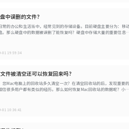
盘中误删的文件？
日常的办公和生活当中，经常见到的存储设备。目前硬盘主要分为：移
盘。那么硬盘中的数据被误删了能恢复吗？硬盘中存储大量的重要信息
件或者其他数据，这将是致命的打击。小编将在此文跟大家分享轻松恢
据的方法。
-01 19:59:34
站文件被清空还可以恢复回来吗？
，您Mac电脑上的回收站多久清空一次？在清空回收站的后，发现重要
相信很多用户都有类似的经历。那么如何恢复Mac回收站的数据呢？小
大家分享。
-01 10:36:41