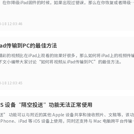
，在你降级iPad固件的时候，如果出现过错误，那么在你恢复或者降级
要使你的iPad进入DFU模式才能够完全降级。
-18 12:03:46
Pad传输到PC的最佳方法
彩的视频比在iPad上观看的效果好很多，那么如何将iPad上的视频传
下文小编带大家讨论“如何将视频从iPad传输到PC”的最佳方法。
-18 12:03:45
OS 设备“隔空投送”功能无法正常使用
送” 功能可以与附近的其他 Apple 设备共享和接收照片、文稿等，该功
Phone、iPad 等 iOS 设备上使用，同时还支持与 Mac 电脑跨平台传输
用过程中遇到无法启用的问题，小编将在此文中介绍解决iOS 设备“隔
法正常使用的方法。