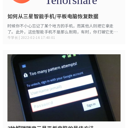
如何从三星智能手机/平板电脑恢复数据
时候你不小心忘记了某个地方的手机，而其他人则把它拿走
了。此外，这些智能手机不是那么耐用，有时，你打破它无法
恢复的方式。在这种情况下，第一件事就是屏幕。然后人们想
牛学长 | 2022-02-16 17:40:01
知道如何在破碎的屏幕上进行三星数据恢复。在本页中，我们
将介绍Tenorshare Android数据恢复并讨论如何使用该软件
恢复三星数据的一些案例。
3种解锁锁定三星平板电脑的最佳方法