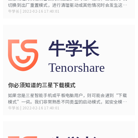
切换到出厂重置模式，进行清理驱动或其他情况时会发生这种
情况。在这些不幸的情况下，您的关键短信也很快消失了。当
牛学长 | 2022-02-16 17:40:01
您迫切需要回复短信时，情况会变得更糟。无需多想，因为我
们随时为您提供有关将立即获取数据的恢复软件的最新信息。
继续阅读本文，了解如何在三星或其他Android设备上检索已
删除的文本。
你必须知道的三星下载模式
如果您是三星智能手机或平板电脑用户，则可能会遇到“下载
模式”一词。我们非常熟悉不同类型的启动模式，如安全模
式，恢复模式，快速启动模式。下载模式是一种仅在三星设备
牛学长 | 2022-02-16 17:40:01
上可用的独占启动模式。它也被称为Odin模式。