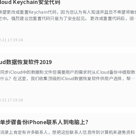
oud Keychain安全代码
望更改或重置Keychain代码，因为您认为有人知道并且您不希望将敏
之中。强烈建议您重置代码只是为了安全起见。 更改或重置代码后，旧
，您将需要输入新创建的代码才能访问数据。这样，知道旧代码的人将
任何内容。以下显示了如何在iOS设备和Mac上重置iCloud Keychai
-21 17:19:24
oud数据恢复软件2019
无法同步iCloud中的数据和文件但需要用户的需求时从iCloud备份中提取数
做什么？在这里，我们收集顶级的iCloud数据恢复软件供用户选择，帮助
重要数据和文件。
-21 17:19:24
单步骤备份iPhone联系人到电脑上？
ne通讯录上肯定有许多联系人，想把这些联系人信息传到计算机来避免资料