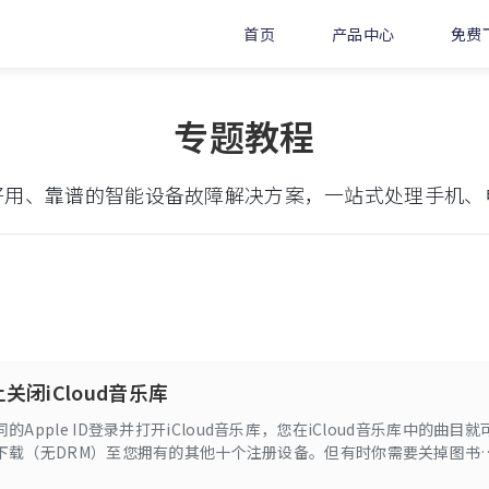
首页
产品中心
免费
专题教程
好用、靠谱的智能设备故障解决方案，一站式处理手机、
关闭iCloud音乐库
Apple ID登录并打开iCloud音乐库，您在iCloud音乐库中的曲目就
下载（无DRM）至您拥有的其他十个注册设备。但有时你需要关掉图书
果您想将设备出售或传递给其他人，那么您最不希望看到的是一个完全