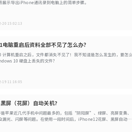
展示导出iPhone通讯录到电脑上的简单步骤。
-20 15:02:13
ws11电脑重启后资料全部不见了怎么办？
s 10 计算机重启之后，文件都消失不见了！我不知道是怎么发生的，要怎
dows 10 硬盘上丢失的文件？
-19 11:16:05
然黑屏（花屏）自动关机?
2或许是苹果近几代手机中问题最多的，包括“阴阳屏”、绿屏、亮屏变黄、
漏光、闪屏等问题。在使用一段时间后，iPhone12花屏、黑屏自动关
网友们开始讨论。