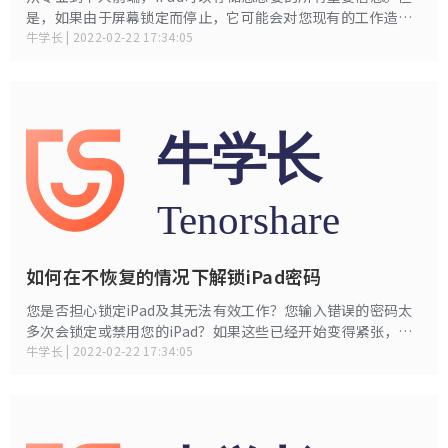
是，如果由于屏幕锁定而停止，它可能会对您现有的工作造成
一个完整的停顿。那怎么能解锁屏幕锁定的iPad？好吧，我们
牛学长 | 2022-02-22 17:34:05
已经发布了这篇文章，肯定会帮助您轻松解锁Apple iPad。不
用再等了，让我们现在明白了如何解锁屏幕锁定的iPad 。
如何在不恢复的情况下解锁iPad密码
您是否担心锁定iPad及其无法有效工作？您输入错误的密码太
多次会锁定或禁用您的iPad？如果这些已经开始变得紧张，选
择恢复iPad可能是一个可行的选择。但是，恢复并不是思考的
牛学长 | 2022-02-22 17:34:05
唯一选择。还有其他媒介解锁iPad的密码而无需恢复你的iPad
也是！如果您想要收集其知识，那么本文将帮助您彻底解决，
因为我们列出了解锁的可能方法。