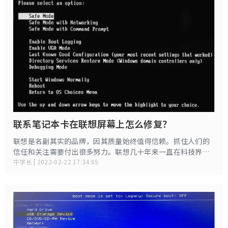
联系笔记本卡在联想屏幕上怎么修复？
联想是名副其实的品牌，因其质量始终值得信赖。抓住人们的
信任和关注需要付出很多努力。联想几十年来一直在科技界看
到过，并一直努力发挥最大作用。因此，这就是为什么很多人
牛学长 | 2022-02-22 17:34:05
选择联想而不再考虑的原因。尽管如此，我们也不能忽视联想
的笔记本电脑也可能面临诸如联想卡在徽标屏幕等问题的小工
具。今天，我们将讨论最好的解决方案，以解决您的“联想笔
记本卡在联想屏幕上”的问题。