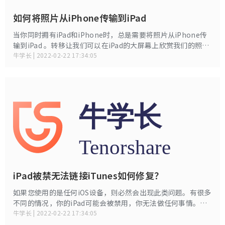
如何将照片从iPhone传输到iPad
当你同时拥有iPad和iPhone时，总是需要将照片从iPhone传
输到iPad 。转移让我们可以在iPad的大屏幕上欣赏我们的照
片。问题出现了 - 如何将照片从iPhone传输到iPad mini？有
牛学长 | 2022-02-22 17:34:05
不同的方法可以知道如何将文件传输到iPad，在下面我们已经
为您讨论了最好的方法。
iPad被禁无法链接iTunes如何修复？
如果您使用的是任何iOS设备，则必然会出现此类问题。有很多
不同的情况，你的iPad可能会被禁用，你无法做任何事情。主
要是在这种情况下，Apple指示用户连接到iTunes，但如果你
牛学长 | 2022-02-22 17:34:05
无法连接到iTunes，那么你就是一个大问题。所以，如果你想