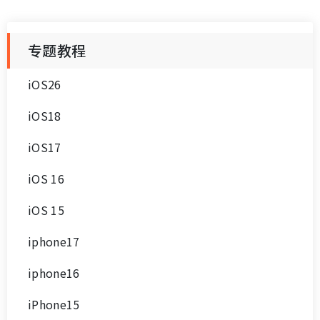
专题教程
iOS26
iOS18
iOS17
iOS 16
iOS 15
iphone17
iphone16
iPhone15