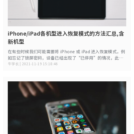
iPhone/iPad各机型进入恢复模式的方法汇总,含
新机型
在有些时候我们可能需要将 iPhone 或 iPad 进入恢复模式，例
如忘记了锁屏密码，设备已经出现了“已停用”的情况，此时
是无法直接连接上电脑进行刷机抹掉密码的，需要用户手动将
牛学长 | 2021-11-19 15:18:46
设备进入恢复模式之后才能连接。但是由于 iPhone 和 iPad 机
型较多，很多用户并不清楚如何让手上的设备进入恢复模式，
因此小编对各个机型进入恢复模式的方法进行了一次整理总
结，希望能在有需要时帮助到大家。