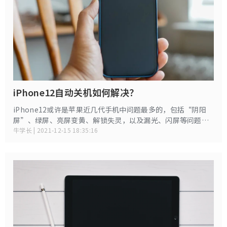
iPhone12自动关机如何解决？
iPhone12或许是苹果近几代手机中问题最多的，包括“阴阳
屏”、绿屏、亮屏变黄、解锁失灵，以及漏光、闪屏等问题。
而iPhone12多次莫名自动关机该怎么办呢？如何进行有效修
牛学长 | 2021-12-15 18:35:16
复？