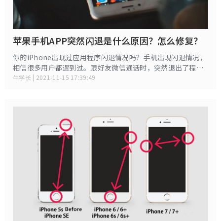
苹果手机APP突然闪退是什么原因？怎么修复？
你的iPhone出现过应用程序闪退情况吗？手机出现闪退情况，
相信很多用户都遇到过。跟好友微信通话时，突然退出了程
序；正打着游戏，抢救队友时，你却闪退掉线了等等，那遇到
牛学长 | 2021-11-15 17:39:49
APP闪退情况，如何进行解决？