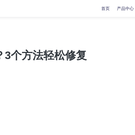
首页
产品中心
复
复
数据传输
数据传输
苹果手机修复工具
牛学长苹果数据管理工具
开？3个方法轻松修复
安卓手机修复工具
indows系统工具箱
文件修复工具
分区管理工具
重复文件删除工具
LL修复大师