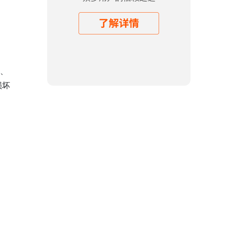
电、
损坏