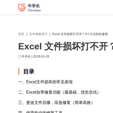
数据恢复
数据恢复
系统修
系统修
首页
文件修复技巧
Excel 文件损坏打不开？3个方法轻松修复
牛学长苹果数据恢复工具
牛学长
Excel 文件损坏打不
牛学长安卓数据恢复工具
牛学长
牛学长Windows数据恢复工具
牛学长W
牛学长 | 2026-02-28
牛学长Mac数据恢复工具
牛学长
目录
牛学长
一、Excel文件损坏的常见表现
牛学长
二、Excel自带修复功能（最基础，优先尝试）
牛学长D
三、更改文件后缀，应急修复（简单高效）
四、使用专业的修复工具