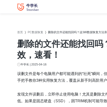
数据恢复
数据恢复
系统修
系统修
首页
PC数据恢复
删除的文件还能找回吗？这3种数据恢复方法
牛学长苹果数据恢复工具
牛学长
删除的文件还能找回吗
牛学长安卓数据恢复工具
牛学长
效，速看！
牛学长Windows数据恢复工具
牛学长W
牛学长Mac数据恢复工具
牛学长
牛学长 | 2025-04-16
牛学长
误删文件是每个电脑用户都可能遇到的“社死”瞬间，
牛学长
手把手教你3种实用恢复方法，覆盖从新手到高阶用
牛学长D
发现文件误删后，立即停止使用电脑！尤其是删除文
低。如果是固态硬盘（SSD），因TRIM机制可能导