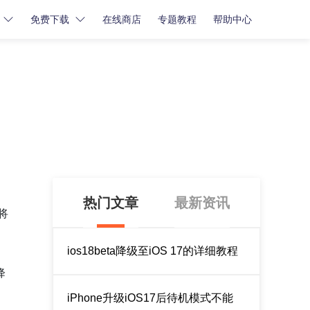
免费下载
在线商店
专题教程
帮助中心
密码解锁
密码解锁
牛学长苹果屏幕解锁工具
牛学长iCloud解锁工具
牛学长安卓屏幕解锁工具
热门文章
最新资讯
将
ios18beta降级至iOS 17的详细教程
降
iPhone升级iOS17后待机模式不能