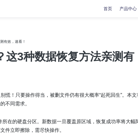
首页
产品中心
复
复
数据传输
数据传输
亲测有效，速看！
苹果手机修复工具
牛学长苹果数据管理工具
？这3种数据恢复方法亲测有
安卓手机修复工具
indows系统工具箱
文件修复工具
分区管理工具
但别慌！只要操作得当，被删文件仍有很大概率“起死回生”。本文
重复文件删除工具
户的不同需求。
LL修复大师
件所在的硬盘分区。新数据一旦覆盖原区域，恢复成功率将大幅
致文件立即擦除，需尽快操作。