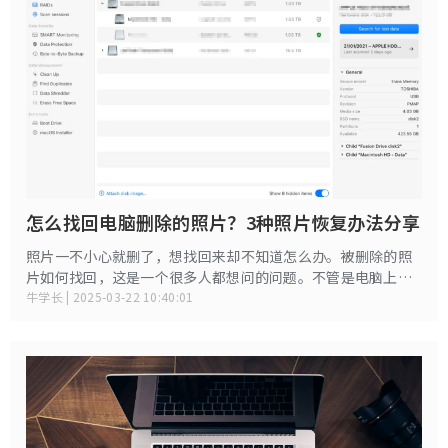
怎么找回电脑删除的照片？3种照片恢复办法分享
照片一不小心就删了，想找回来却不知道怎么办。被删除的照
片如何找回，这是一个很多人都想问的问题。不管是电脑上的
还是相机里的，被删除的照片如何找回总会让人抓狂，尤其是
牛学长 | 2025-03-22 10:40:01
那些重要的回忆。今天就给大家说说被删除的照片如何找回，
轻松恢复被删的照片。