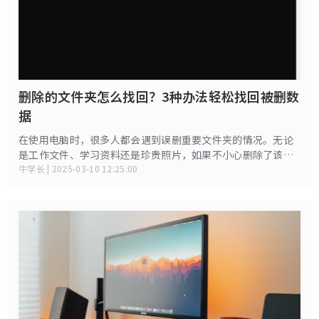
删除的文件夹怎么找回？3种办法轻松找回被删数
据
在使用电脑时，很多人都会遇到误删重要文件夹的情况。无论
是工作文件、学习资料还是珍贵照片，如果不小心删除了该怎
么办？其实，删除的文件夹在大多数情况下都可以找回。下面
牛学长 | 2025-03-10 12:25:00
给大家分享3种实用的文件夹恢复方法，帮助你快速找回丢失的
文件夹。