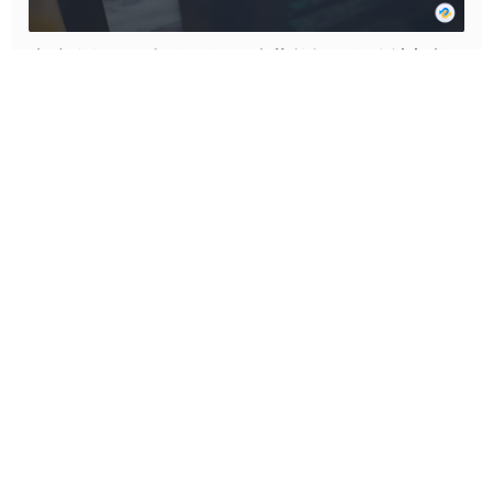
电脑文件丢失怎么恢复？这些数据恢复方法轻松
找回！
当文件不翼而飞，不少人常常陷入慌乱，完全不知道该如何是
好，其实，许多丢失的文件并非真正消失，借助一些有效的方
法，它们依旧有被找回的可能。接下来，本文就为大家详细介
牛学长 | 2025-02-18 16:50:29
绍几种实用的文件恢复方法，助大家找回丢失的数据。
<
>
13
14
15
16
17
18
19
20
21
22