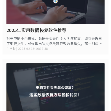
2025年实用数据恢复软件推荐
对于电脑小白来说，数据丢失是件令人头疼的事。或许是误删
了重要文件，或许是电脑突然故障导致数据消失，那一刻焦急
又无助。好在如今有许多实用的数据恢复软件，能帮我们解决
牛学长 | 2025-02-19 16:38:38
这一难题。下面就为大家推荐4 款 2025 年常用的数据恢复软
件，让数据找回不再困难。