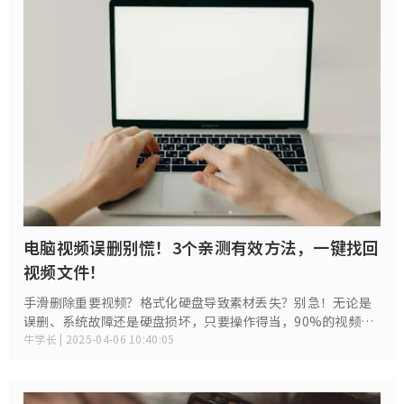
电脑视频误删别慌！3个亲测有效方法，一键找回
视频文件！
手滑删除重要视频？格式化硬盘导致素材丢失？别急！无论是
误删、系统故障还是硬盘损坏，只要操作得当，90%的视频都
能找回来，下面分享4种电脑数据恢复办法，帮你轻松找回珍贵
牛学长 | 2025-04-06 10:40:05
视频！