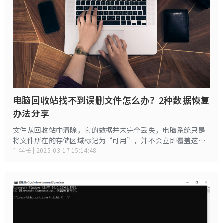
电脑回收站找不到误删文件怎么办？2种数据恢复
办法分享
文件从回收站中清除，它的数据并未完全丢失，电脑系统只是
将文件所在的存储区域标记为“可用”，并不会立即覆盖这些
数据，在文件删除之后，只要没有新的数据写入这些区域，文
牛学长 | 2025-03-17 15:14:48
件仍然有可能被恢复。下面给大家分享2种电脑数据恢复办法来
找回被删文件。