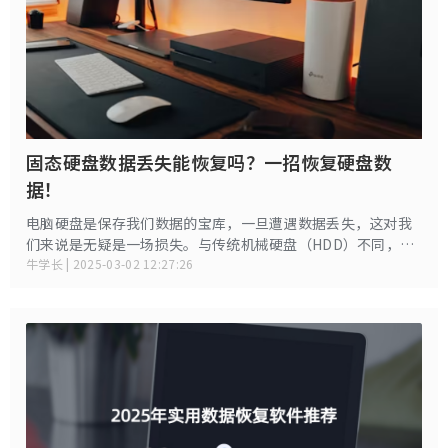
固态硬盘数据丢失能恢复吗？一招恢复硬盘数
据！
电脑硬盘是保存我们数据的宝库，一旦遭遇数据丢失，这对我
们来说是无疑是一场损失。与传统机械硬盘（HDD）不同，
SSD的数据丢失往往更隐蔽、更难挽回。那固态硬盘数据丢失
牛学长 | 2025-03-02 12:27:26
还能恢复吗？