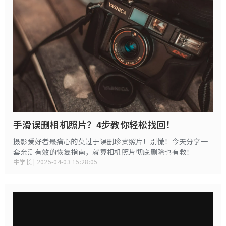
手滑误删相机照片？4步教你轻松找回！
摄影爱好者最痛心的莫过于误删珍贵照片！别慌！今天分享一
套亲测有效的恢复指南，就算相机照片彻底删除也有救！
牛学长 | 2025-04-03 15:28:05