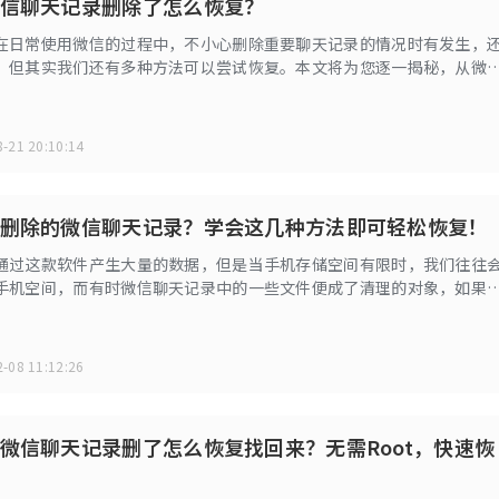
信聊天记录删除了怎么恢复？
在日常使用微信的过程中，不小心删除重要聊天记录的情况时有发生，
。但其实我们还有多种方法可以尝试恢复。本文将为您逐一揭秘，从微
工具到iCloud备份，再到专业恢复软件，总有一款适合您。
-21 20:10:14
删除的微信聊天记录？学会这几种方法即可轻松恢复！
通过这款软件产生大量的数据，但是当手机存储空间有限时，我们往往
手机空间，而有时微信聊天记录中的一些文件便成了清理的对象，如果
录还好，但是如果是诸如合同文本这些重要文件的话我们就不得不掌握
小编给大家教教方法！
-08 11:12:26
微信聊天记录删了怎么恢复找回来？无需Root，快速恢