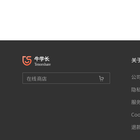
关
公
在线商店
隐
服
Co
退