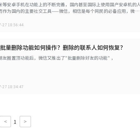
米等安卓手机在功能上的不断完善，国内甚至国际上使用国产安卓机的
而作为国内的主要社交工具——微信，相信是每个网民的必备应用，微信
被法律所认可，可以成为法律证据。但是，一旦出现微信聊天记录误删
恢复，可以怎么操作？
-27 18:56:44
批量删除功能如何操作？删除的联系人如何恢复？
朋友圈置顶功能后，微信又推出了"批量删除好友的功能" ，
-27 18:34:47
<
>
1