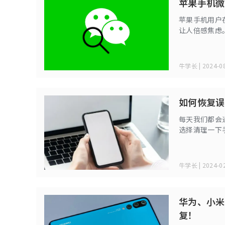
苹果手机微
苹果手机用户
让人倍感焦虑
内置的故障修复
牛学长 | 2024-08
如何恢复误
每天我们都会
选择清理一下
不太重要的记
回方法，今天
牛学长 | 2024-02
华为、小米
复！