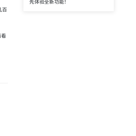
先体验全新功能！
几百
看看