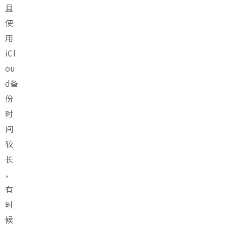
且
使
用
iCl
ou
d备
份
时
间
较
长
，
有
时
候