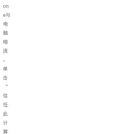
on
e与
电
脑
相
连
，
单
击
“
信
任
此
计
算