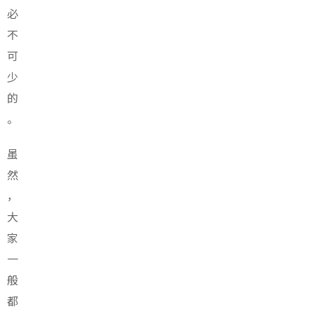
必
不
可
少
的
。
虽
然
，
大
家
一
般
都