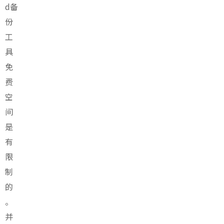
d备
份
工
具
免
费
空
间
是
有
限
制
的
。
并