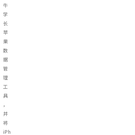
牛
学
长
苹
果
数
据
管
理
工
具
，
并
将
iPh