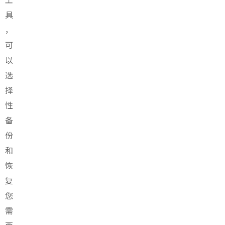
具
，
可
以
选
择
性
备
份
和
恢
复
您
需