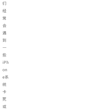
们
经
常
会
遇
到
一
些
iPh
on
e系
统
卡
死
或