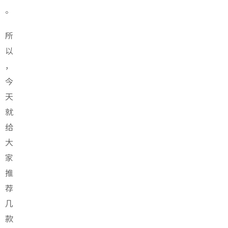
。
所
以
，
今
天
就
给
大
家
推
荐
几
款