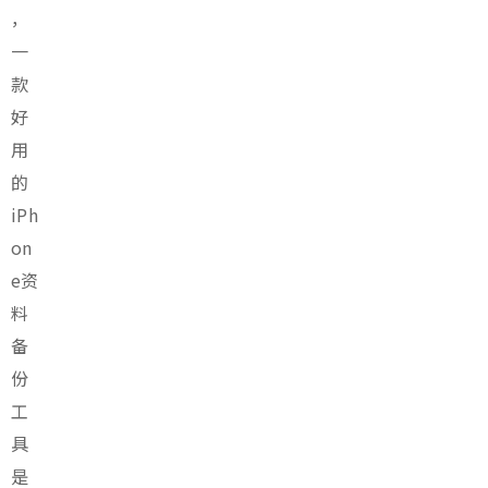
，
一
款
好
用
的
iPh
on
e资
料
备
份
工
具
是