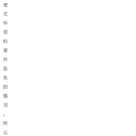
者
文
件
资
料
意
外
丢
失
的
情
况
。
所
以