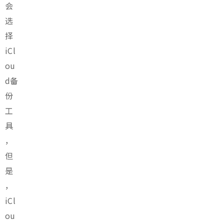
会
选
择
iCl
ou
d备
份
工
具
，
但
是
，
iCl
ou