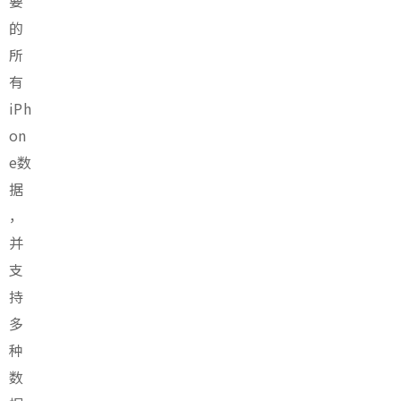
要
的
所
有
iPh
on
e数
据
，
并
支
持
多
种
数