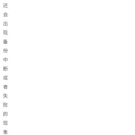
还
会
出
现
备
份
中
断
或
者
失
败
的
现
象