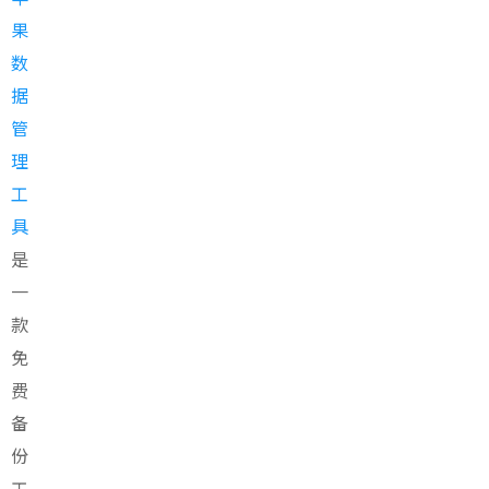
果
数
据
管
理
工
具
是
一
款
免
费
备
份
工