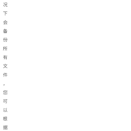
况
下
会
备
份
所
有
文
件
，
您
可
以
根
据