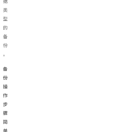
据
类
型
的
备
份
。
备
份
操
作
步
骤
简
单