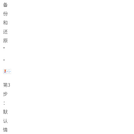
备
份
和
还
原
”
。
第3
步
：
默
认
情