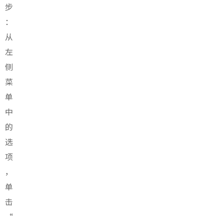
步
：
从
左
侧
菜
单
中
的
选
项
，
单
击
“