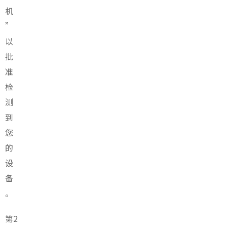
机
”
以
批
准
检
测
到
您
的
设
备
。
第2