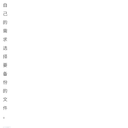
自
己
的
需
求
选
择
要
备
份
的
文
件
。