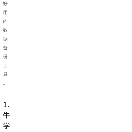
好
用
的
数
据
备
份
工
具
。
1.
牛
学