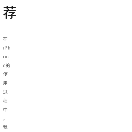
荐
在
iPh
on
e的
使
用
过
程
中
，
我