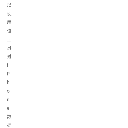
以
使
用
该
工
具
对
i
P
h
o
n
e
数
据