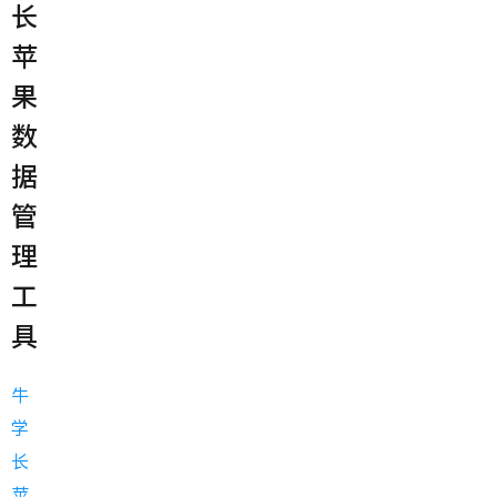
长
苹
果
数
据
管
理
工
具
牛
学
长
苹