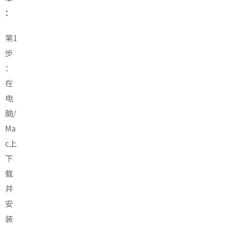
：
第1
步
：
在
电
脑/
Ma
c上
下
载
并
安
装