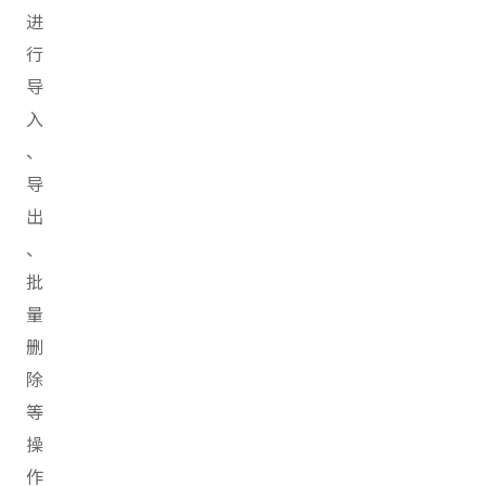
进
行
导
入
、
导
出
、
批
量
删
除
等
操
作