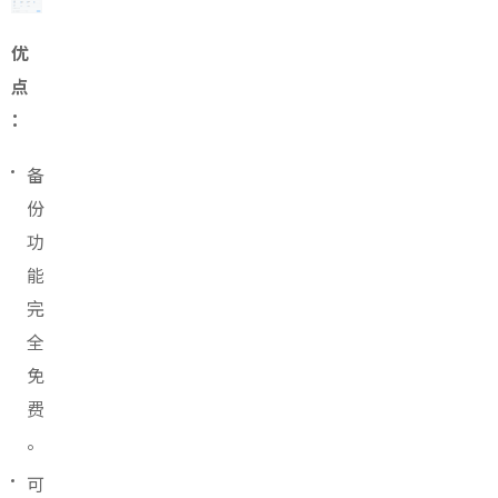
优
点
：
备
份
功
能
完
全
免
费
。
可