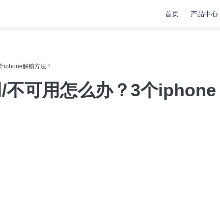
首页
产品中心
复
复
数据传输
数据传输
个iphone解锁方法！
苹果手机修复工具
牛学长苹果数据管理工具
用/不可用怎么办？3个iphone
安卓手机修复工具
indows系统工具箱
文件修复工具
分区管理工具
重复文件删除工具
LL修复大师