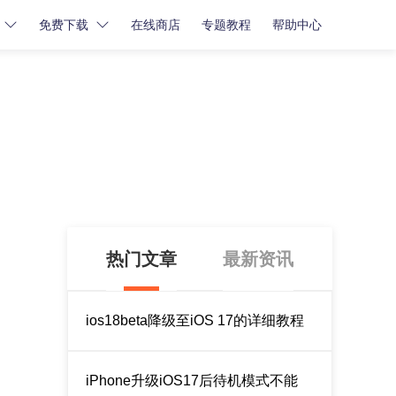
免费下载
在线商店
专题教程
帮助中心
密码解锁
密码解锁
牛学长苹果屏幕解锁工具
牛学长iCloud解锁工具
牛学长安卓屏幕解锁工具
热门文章
最新资讯
ios18beta降级至iOS 17的详细教程
iPhone升级iOS17后待机模式不能