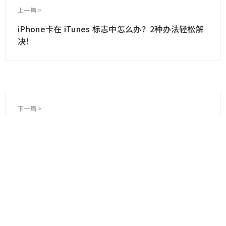
上一篇 >
iPhone卡在 iTunes 标志中怎么办？2种办法轻松解
决！
下一篇 >
iphone密码错误输入太多次导致屏幕锁屏怎么办？