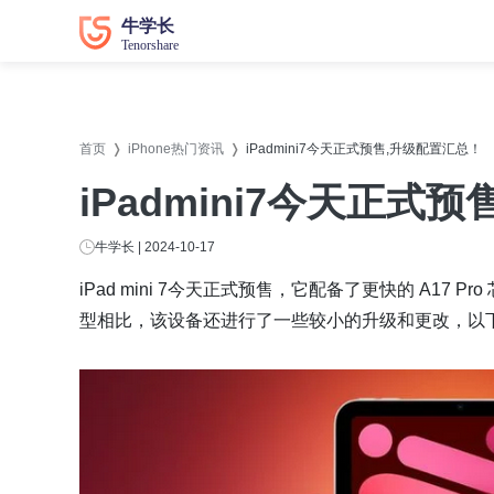
数据恢复
数据恢复
系统修
系统修
首页
iPhone热门资讯
iPadmini7今天正式预售,升级配置汇总！
牛学长苹果数据恢复工具
牛学长
iPadmini7今天正式
牛学长安卓数据恢复工具
牛学长
牛学长Windows数据恢复工具
牛学长W
牛学长 | 2024-10-17
牛学长Mac数据恢复工具
牛学长
iPad mini 7今天正式预售，它配备了更快的 A17 Pro 
型相比，该设备还进行了一些较小的升级和更改，以下为iP
牛学长
牛学长
牛学长D